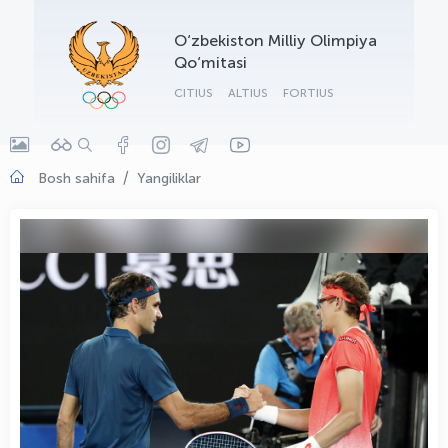
OLYMPCHIK AI - yordamchi
O‘zbekiston Milliy Olimpiya
Onlayn · olympic.uz
Qo‘mitasi
CITIUS
ALTIUS
FORTIUS
Bosh sahifa
Yangiliklar