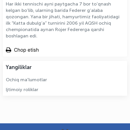
Har ikki tennischi ayni paytgacha 7 bor to‘qnash
kelgan bo‘lib, ularning barida Federer g‘alaba
qozongan. Yana bir jihati, hamyurtimiz faoliyatidagi
ilk “Katta dubulg‘a” turnirini 2006 yil AQSH ochiq
chempionatida aynan Rojer Federerga qarshi
boshlagan edi.
Chop etish
Yangiliklar
Ochiq ma'lumotlar
Ijtimoiy roliklar