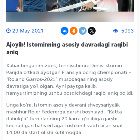
29 May 2021
5093
Ajoyib! Istominning asosiy davradagi raqibi
aniq
Xabar berganimizdek, tennischimiz Denis Istomin
Parijda o‘tkazilayotgan Fransiya ochiq chempionati –
“Roland Garros-2021” musobaqasining asosiy
davrasiga yo‘l olgan. Ayni paytga kelib,
hamyurtimizning ushbu bosqichdagi raqibi aniq bo‘ldi.
Unga ko‘ra, Istomin asosiy davrani shveysariyalik
mashhur Rojer Federerga qarshi boshlaydi. “Katta
dubulg‘a” turnirlarining 20 karra g‘olibiga qarshi
kechadigan bahs ertaga Toshkent vaqti bilan soat
14:00 da start olishi kutilmoqda.