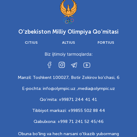
O‘zbekiston Milliy Olimpiya Qo‘mitasi
CITIUS
ALTIUS
FORTIUS
Biz ijtimoiy tarmoqlarda:
Manzil: Toshkent 100027, Botir Zokirov ko'chasi, 6
E-pochta: info@olympic.uz ,
media@olympic.uz
Qo‘mita: +99871 244 41 41
Tibbiyot markazi: +99855 502 88 44
Qabulxona: +998 71 241 52 45/46
Obuna bo'ling va hech narsani o'tkazib yubormang