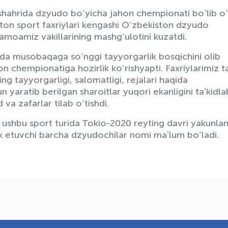
shahrida dzyudo bo‘yicha jahon chempionati bo‘lib o‘
ton sport faxriylari kengashi O‘zbekiston dzyudo
amoamiz vakillarining mashg‘ulotini kuzatdi.
a musobaqaga so‘nggi tayyorgarlik bosqichini olib
chempionatiga hozirlik ko‘rishyapti. Faxriylarimiz ta
g tayyorgarligi, salomatligi, rejalari haqida
n yaratib berilgan sharoitlar yuqori ekanligini taʼkidla
a zafarlar tilab o‘tishdi.
 ushbu sport turida Tokio-2020 reyting davri yakunlan
ok etuvchi barcha dzyudochilar nomi maʼlum bo‘ladi.