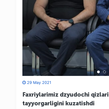
29 May 2021
Faxriylarimiz dzyudochi qizla
tayyorgarligini kuzatishdi