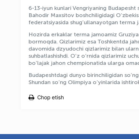
6-13-iyun kunlari Vengriyaning Budapesht 
Bahodir Maxsitov boshchiligidagi O‘zbekis
federatsiyasida shug‘ullanayotgan terma j
Hozirda erkaklar terma jamoamiz Gruziyad
bormoqda. Qizlarimiz esa Toshkentda jahon 
davomida dzyudochi qizlarimiz bilan ularnin
suhbatlashishdi. O‘z o‘rnida qizlarimiz uchu
bo‘lajak jahon chempionatida ularga omad v
Budapeshtdagi dunyo birinchiligidan so‘ng
Shundan so‘ng Olimpiya o‘yinlarida ishtir
Chop etish