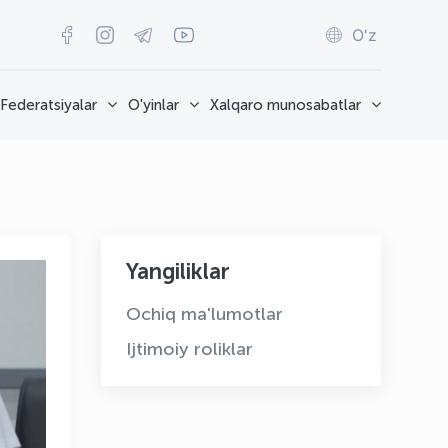
O'z
Federatsiyalar
O'yinlar
Xalqaro munosabatlar
Yangiliklar
Ochiq ma'lumotlar
Ijtimoiy roliklar