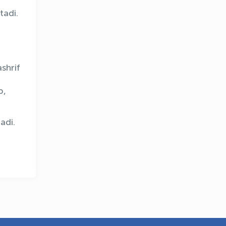
tadi.
shrif
OLYMPCHIK AI - yordamchi
Onlayn · olympic.uz
b,
adi.