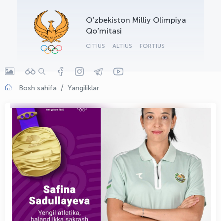
OLYMPCHIK AI - yordamchi
O‘zbekiston Milliy Olimpiya
Onlayn · olympic.uz
Qo‘mitasi
CITIUS
ALTIUS
FORTIUS
Bosh sahifa
Yangiliklar