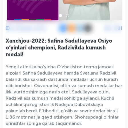
3 Oktyabr 2023
2181
Xanchjou-2022: Safina Sadullayeva Osiyo
o’yinlari chempioni, Radzivilda kumush
medal!
Yengil atletika bo’yicha O’zbekiston terma jamoasi
a’zolari Safina Sadullayeva hamda Svetlana Radzivil
balandlikka sakrash dasturida medallar uchun kurash
olib borishdi. Quvonarlisi, oltin va kumush medallar har
ikki yurtdoshimizga nasib etdi. Sadullayeva oltin,
Radzivil esa kumush medal sohibiga aylandi. Kuchli
uchlikni qozog’istonlik Nadejda Dubovitskaya
yakunlab berdi. E’tiborlisi, g’olib va sovrindorlar bir xil
1.86 metr natija qayd etishgan. Shohsupdagi o’rinlar
urinishlar soniga qarab taqsimlandi.