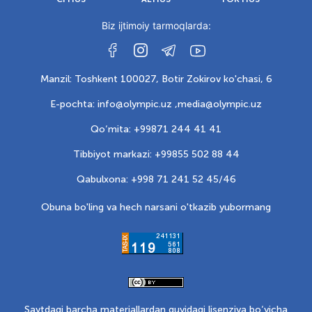
Biz ijtimoiy tarmoqlarda:
Manzil: Toshkent 100027, Botir Zokirov ko'chasi, 6
E-pochta: info@olympic.uz ,
media@olympic.uz
Qo‘mita: +99871 244 41 41
Tibbiyot markazi: +99855 502 88 44
Qabulxona: +998 71 241 52 45/46
Obuna bo'ling va hech narsani o'tkazib yubormang
Saytdagi barcha materiallardan quyidagi lisenziya bo‘yicha