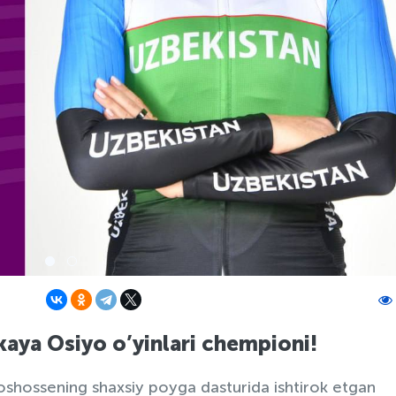
aya Osiyo o’yinlari chempioni!
loshossening shaxsiy poyga dasturida ishtirok etgan