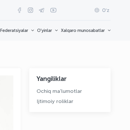
O'z
Federatsiyalar
O'yinlar
Xalqaro munosabatlar
Yangiliklar
Ochiq ma'lumotlar
Ijtimoiy roliklar