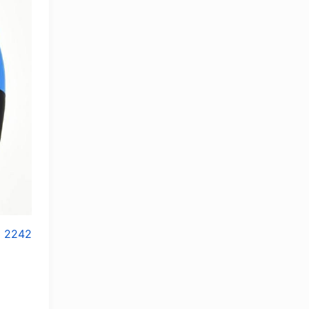
2242
OLYMPCHIK AI - yordamchi
Onlayn · olympic.uz