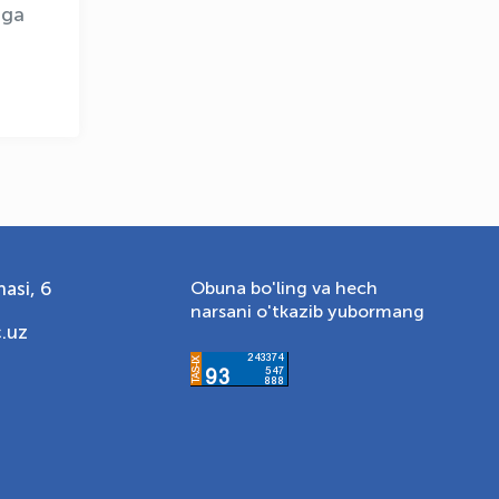
aga
asi, 6
Obuna bo'ling va hech
narsani o'tkazib yubormang
.uz