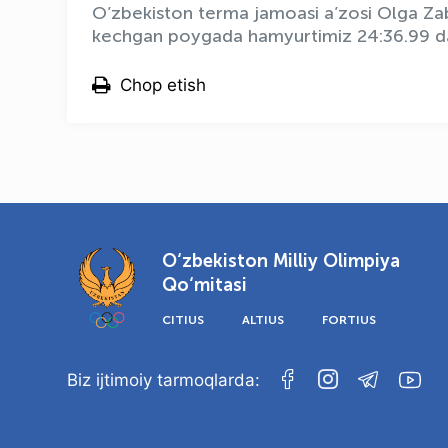
O’zbekiston terma jamoasi a’zosi Olga Zab
kechgan poygada hamyurtimiz 24:36.99 daq
Chop etish
O‘zbekiston Milliy Olimpiya
Qo‘mitasi
CITIUS
ALTIUS
FORTIUS
Biz ijtimoiy tarmoqlarda: