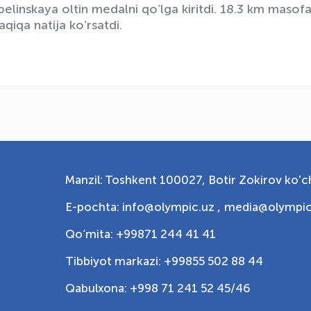
elinskaya oltin medalni qo’lga kiritdi. 18.3 km masof
iqa natija ko’rsatdi.
Manzil: Toshkent 100027, Botir Zokirov ko'ch
E-pochta: info@olympic.uz ,
media@olympic
Qo‘mita: +99871 244 41 41
Tibbiyot markazi: +99855 502 88 44
Qabulxona: +998 71 241 52 45/46