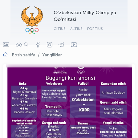
OLYMPCHIK AI - yordamchi
O‘zbekiston Milliy Olimpiya
Onlayn · olympic.uz
Qo‘mitasi
CITIUS
ALTIUS
FORTIUS
Bosh sahifa
Yangiliklar