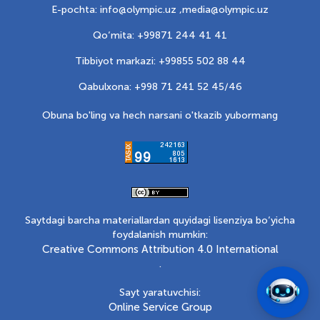
E-pochta: info@olympic.uz ,
media@olympic.uz
Qo‘mita: +99871 244 41 41
Tibbiyot markazi: +99855 502 88 44
Qabulxona: +998 71 241 52 45/46
Obuna bo'ling va hech narsani o'tkazib yubormang
Saytdagi barcha materiallardan quyidagi lisenziya bo‘yicha
foydalanish mumkin:
Creative Commons Attribution 4.0 International
.
Sayt yaratuvchisi:
Online Service Group