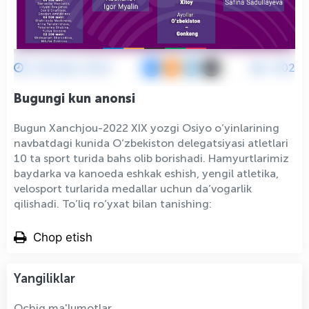
3 Oktyabr 2023
2102
Bugungi kun anonsi
Bugun Xanchjou-2022 XIX yozgi Osiyo o’yinlarining
navbatdagi kunida O’zbekiston delegatsiyasi atletlari
10 ta sport turida bahs olib borishadi. Hamyurtlarimiz
baydarka va kanoeda eshkak eshish, yengil atletika,
velosport turlarida medallar uchun da’vogarlik
qilishadi. To’liq ro’yxat bilan tanishing:
Chop etish
Yangiliklar
Ochiq ma'lumotlar