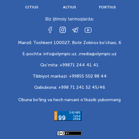
CITIUS
ALTIUS
FORTIUS
Biz ijtimoiy tarmoqlarda:
Manzil: Toshkent 100027, Botir Zokirov ko'chasi, 6
E-pochta: info@olympic.uz ,
media@olympic.uz
Qo‘mita: +99871 244 41 41
Tibbiyot markazi: +99855 502 88 44
Qabulxona: +998 71 241 52 45/46
Obuna bo'ling va hech narsani o'tkazib yubormang