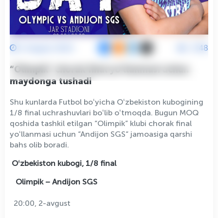
2 Avgust 2023
2148
“Olimpik” chorak final yo‘llanmasi uchun
maydonga tushadi
Shu kunlarda Futbol boʻyicha Oʻzbekiston kubogining
1/8 final uchrashuvlari boʻlib oʻtmoqda. Bugun MOQ
qoshida tashkil etilgan “Olimpik” klubi chorak final
yoʻllanmasi uchun “Andijon SGS“ jamoasiga qarshi
bahs olib boradi.
Oʻzbekiston kubogi, 1/8 final
Olimpik – Andijon SGS
20:00, 2-avgust