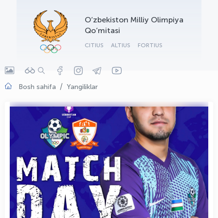
OLYMPCHIK AI - yordamchi
O‘zbekiston Milliy Olimpiya
Onlayn · olympic.uz
Qo‘mitasi
CITIUS
ALTIUS
FORTIUS
Bosh sahifa
Yangiliklar