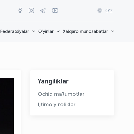
O'z
Federatsiyalar
O'yinlar
Xalqaro munosabatlar
Yangiliklar
Ochiq ma'lumotlar
Ijtimoiy roliklar