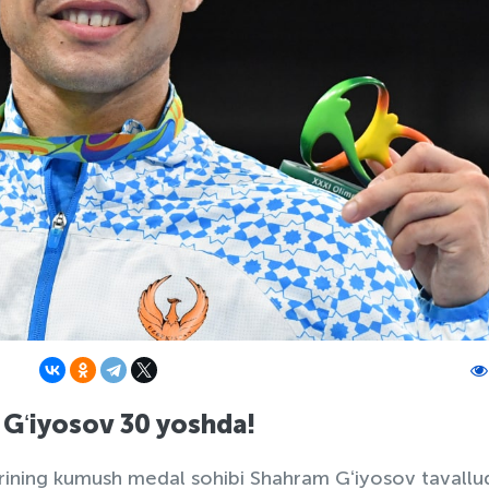
 Gʻiyosov 30 yoshda!
arining kumush medal sohibi Shahram Gʻiyosov tavallu