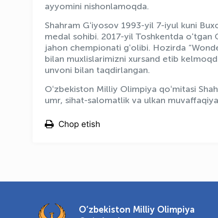
ayyomini nishonlamoqda.
Shahram Gʻiyosov 1993-yil 7-iyul kuni Bux
medal sohibi. 2017-yil Toshkentda oʻtga
jahon chempionati gʻolibi. Hozirda “Wonde
bilan muxlislarimizni xursand etib kelmoqda
unvoni bilan taqdirlangan.
Oʻzbekiston Milliy Olimpiya qoʻmitasi Sha
umr, sihat-salomatlik va ulkan muvaffaqiyat
Chop etish
O‘zbekiston Milliy Olimpiya