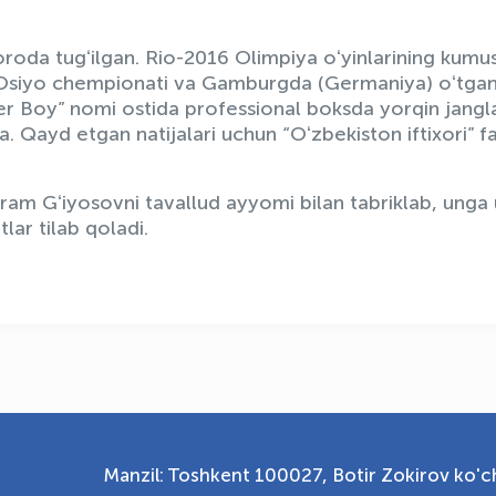
oroda tugʻilgan. Rio-2016 Olimpiya oʻyinlarining kumu
n Osiyo chempionati va Gamburgda (Germaniya) oʻtga
r Boy” nomi ostida professional boksda yorqin jangla
. Qayd etgan natijalari uchun “Oʻzbekiston iftixori” fa
hram Gʻiyosovni tavallud ayyomi bilan tabriklab, unga
lar tilab qoladi.
Manzil: Toshkent 100027, Botir Zokirov ko'ch