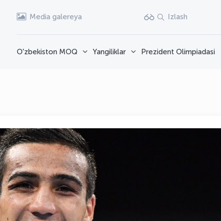
Media galereya
Izlash
O'zbekiston MOQ
Yangiliklar
Prezident Olimpiadasi