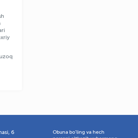
sh
n
OLYMPCHIK AI - yordamchi
ri
Onlayn · olympic.uz
xriy
 uzoq
asi, 6
Obuna bo'ling va hech