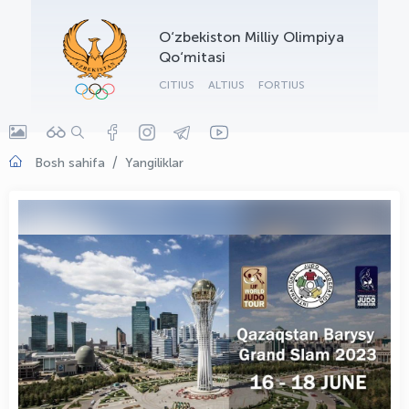
OLYMPCHIK AI - yordamchi
O‘zbekiston Milliy Olimpiya
Onlayn · olympic.uz
Qo‘mitasi
CITIUS
ALTIUS
FORTIUS
Bosh sahifa
Yangiliklar