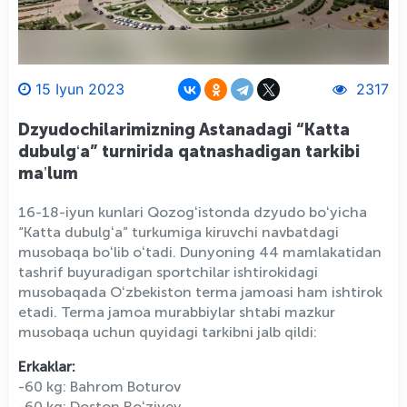
15 Iyun 2023
2317
Dzyudochilarimizning Astanadagi “Katta
dubulgʻa” turnirida qatnashadigan tarkibi
maʼlum
16-18-iyun kunlari Qozogʻistonda dzyudo boʻyicha
“Katta dubulgʻa” turkumiga kiruvchi navbatdagi
musobaqa boʻlib oʻtadi. Dunyoning 44 mamlakatidan
tashrif buyuradigan sportchilar ishtirokidagi
musobaqada Oʻzbekiston terma jamoasi ham ishtirok
etadi. Terma jamoa murabbiylar shtabi mazkur
musobaqa uchun quyidagi tarkibni jalb qildi:
Erkaklar:
-60 kg: Bahrom Boturov
-60 kg: Doston Roʻziyev