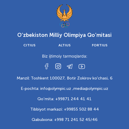
O‘zbekiston Milliy Olimpiya Qo‘mitasi
CITIUS
ALTIUS
FORTIUS
Biz ijtimoiy tarmoqlarda:
Manzil: Toshkent 100027, Botir Zokirov ko'chasi, 6
E-pochta: info@olympic.uz ,
media@olympic.uz
Qo‘mita: +99871 244 41 41
Tibbiyot markazi: +99855 502 88 44
Qabulxona: +998 71 241 52 45/46