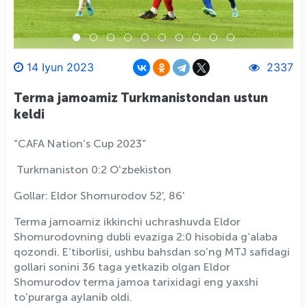
14 Iyun 2023
2337
Terma jamoamiz Turkmanistondan ustun
keldi
“CAFA Nation’s Cup 2023”
Turkmaniston 0:2 Oʻzbekiston
Gollar: Eldor Shomurodov 52', 86'
Terma jamoamiz ikkinchi uchrashuvda Eldor
Shomurodovning dubli evaziga 2:0 hisobida g’alaba
qozondi. E’tiborlisi, ushbu bahsdan so’ng MTJ safidagi
gollari sonini 36 taga yetkazib olgan Eldor
Shomurodov terma jamoa tarixidagi eng yaxshi
to’purarga aylanib oldi.