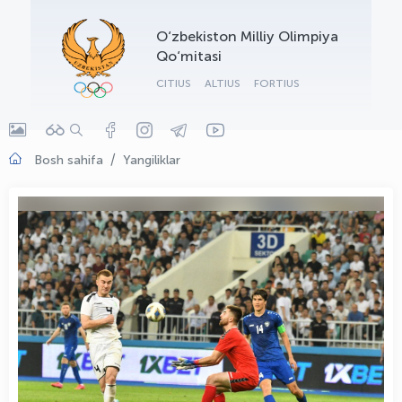
OLYMPCHIK AI - yordamchi
O‘zbekiston Milliy Olimpiya
Onlayn · olympic.uz
Qo‘mitasi
CITIUS
ALTIUS
FORTIUS
Bosh sahifa
Yangiliklar