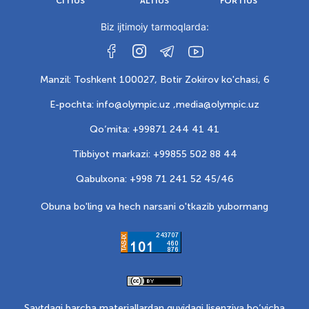
CITIUS
ALTIUS
FORTIUS
Biz ijtimoiy tarmoqlarda:
Manzil: Toshkent 100027, Botir Zokirov ko'chasi, 6
E-pochta: info@olympic.uz ,
media@olympic.uz
Qo‘mita: +99871 244 41 41
Tibbiyot markazi: +99855 502 88 44
Qabulxona: +998 71 241 52 45/46
Obuna bo'ling va hech narsani o'tkazib yubormang
Saytdagi barcha materiallardan quyidagi lisenziya bo‘yicha