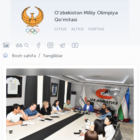
OLYMPCHIK AI - yordamchi
O‘zbekiston Milliy Olimpiya
Onlayn · olympic.uz
Qo‘mitasi
CITIUS
ALTIUS
FORTIUS
Bosh sahifa
Yangiliklar