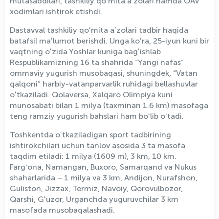
mutasaddilari, tashkiliy qoʻmita aʼzolari hamda OAV
xodimlari ishtirok etishdi.
Dastavval tashkiliy qoʻmita aʼzolari tadbir haqida
batafsil maʼlumot berishdi. Unga koʻra, 25-iyun kuni bir
vaqtning oʻzida Yoshlar kuniga bagʻishlab
Respublikamizning 16 ta shahrida “Yangi nafas”
ommaviy yugurish musobaqasi, shuningdek, “Vatan
qalqoni” harbiy-vatanparvarlik ruhidagi bellashuvlar
oʻtkaziladi. Qolaversa, Xalqaro Olimpiya kuni
munosabati bilan 1 milya (taxminan 1.6 km) masofaga
teng ramziy yugurish bahslari ham boʻlib oʻtadi.
Toshkentda oʻtkaziladigan sport tadbirining
ishtirokchilari uchun tanlov asosida 3 ta masofa
taqdim etiladi: 1 milya (1609 m), 3 km, 10 km.
Fargʻona, Namangan, Buxoro, Samarqand va Nukus
shaharlarida – 1 milya va 3 km, Andijon, Nurafshon,
Guliston, Jizzax, Termiz, Navoiy, Qorovulbozor,
Qarshi, Gʻuzor, Urganchda yuguruvchilar 3 km
masofada musobaqalashadi.