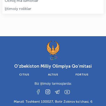
Ochiq ma'lumotlar
Ijtimoiy roliklar
O‘zbekiston Milliy Olimpiya Qo‘mitasi
CITIUS
ALTIUS
FORTIUS
Biz ijtimoiy tarmoqlarda:
Manzil: Toshkent 100027, Botir Zokirov ko'chasi, 6