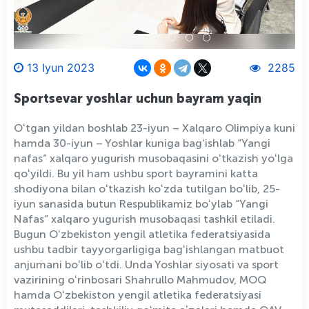
13 Iyun 2023
2285
Sportsevar yoshlar uchun bayram yaqin
Oʻtgan yildan boshlab 23-iyun – Xalqaro Olimpiya kuni
hamda 30-iyun – Yoshlar kuniga bagʻishlab “Yangi
nafas” xalqaro yugurish musobaqasini oʻtkazish yoʻlga
qoʻyildi. Bu yil ham ushbu sport bayramini katta
shodiyona bilan oʻtkazish koʻzda tutilgan boʻlib, 25-
iyun sanasida butun Respublikamiz boʻylab “Yangi
Nafas” xalqaro yugurish musobaqasi tashkil etiladi.
Bugun Oʻzbekiston yengil atletika federatsiyasida
ushbu tadbir tayyorgarligiga bagʻishlangan matbuot
anjumani boʻlib oʻtdi. Unda Yoshlar siyosati va sport
vazirining oʻrinbosari Shahrullo Mahmudov, MOQ
hamda Oʻzbekiston yengil atletika federatsiyasi