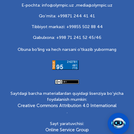
E-pochta: info@olympic.uz ,
media@olympic.uz
Qo‘mita: +99871 244 41 41
Tibbiyot markazi: +99855 502 88 44
Qabulxona: +998 71 241 52 45/46
Obuna bo'ling va hech narsani o'tkazib yubormang
Saytdagi barcha materiallardan quyidagi lisenziya bo‘yicha
foydalanish mumkin:
Creative Commons Attribution 4.0 International
.
Sayt yaratuvchisi:
Online Service Group