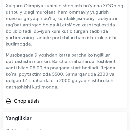
Xalqaro Olimpiya kunini nishonlash boʻyicha XOQning
ushbu yildagi murojaati ham ommaviy yugurish
mavzusiga yaqin boʻlib, kundalik jismoniy faoliyatni
ragʻbatlantirgan holda #LetsMove xeshtegi ostida
boʻlib oʻtadi. 25-iyun kuni kutib turgan tadbirda
yurtimizning taniqli sportchilari ham ishtirok etishi
kutilmoqda.
Musobaqada 9 yoshdan katta barcha koʻngillilar
qatnashishi mumkin. Barcha shaharlarda Toshkent
vaqti bilan 06:00 da poygaga start beriladi. Rejaga
koʻra, poytaxtimizda 5500, Samarqandda 2300 va
qolgan 14 shaharda esa 2000 ga yaqin ishtirokchi
qatnashishi kutilmoqda.
Chop etish
Yangiliklar