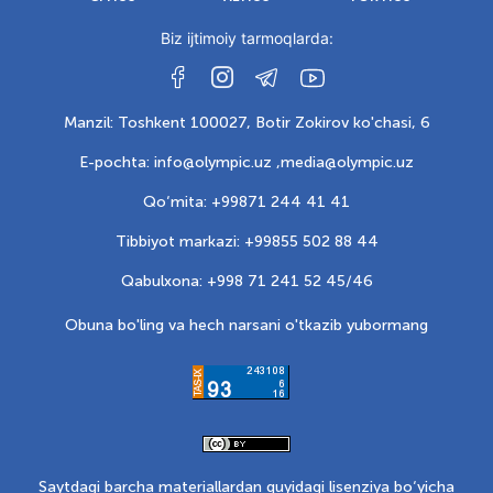
Biz ijtimoiy tarmoqlarda:
Manzil: Toshkent 100027, Botir Zokirov ko'chasi, 6
E-pochta: info@olympic.uz ,
media@olympic.uz
Qo‘mita: +99871 244 41 41
Tibbiyot markazi: +99855 502 88 44
Qabulxona: +998 71 241 52 45/46
Obuna bo'ling va hech narsani o'tkazib yubormang
Saytdagi barcha materiallardan quyidagi lisenziya bo‘yicha