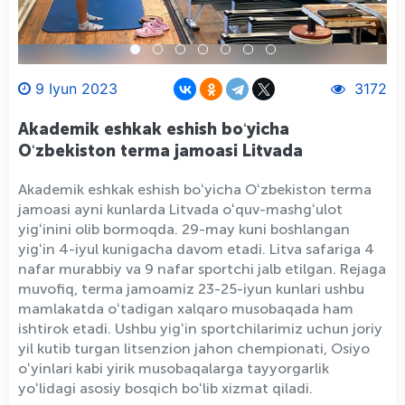
9 Iyun 2023
3172
Akademik eshkak eshish boʻyicha
Oʻzbekiston terma jamoasi Litvada
Akademik eshkak eshish boʻyicha Oʻzbekiston terma
jamoasi ayni kunlarda Litvada oʻquv-mashgʻulot
yigʻinini olib bormoqda. 29-may kuni boshlangan
yigʻin 4-iyul kunigacha davom etadi. Litva safariga 4
nafar murabbiy va 9 nafar sportchi jalb etilgan. Rejaga
muvofiq, terma jamoamiz 23-25-iyun kunlari ushbu
mamlakatda oʻtadigan xalqaro musobaqada ham
ishtirok etadi. Ushbu yigʻin sportchilarimiz uchun joriy
yil kutib turgan litsenzion jahon chempionati, Osiyo
oʻyinlari kabi yirik musobaqalarga tayyorgarlik
yoʻlidagi asosiy bosqich boʻlib xizmat qiladi.