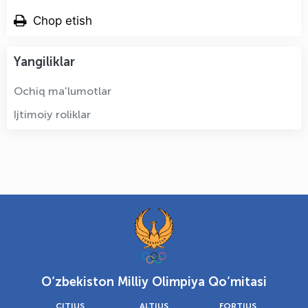
Chop etish
Yangiliklar
Ochiq ma'lumotlar
Ijtimoiy roliklar
O‘zbekiston Milliy Olimpiya Qo‘mitasi
CITIUS
ALTIUS
FORTIUS