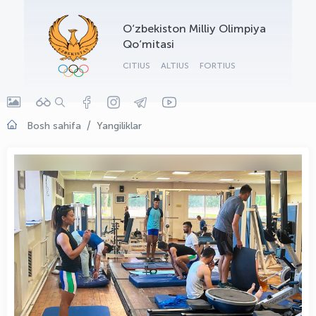
OLYMPCHIK AI - yordamchi
O‘zbekiston Milliy Olimpiya
Onlayn · olympic.uz
Qo‘mitasi
CITIUS
ALTIUS
FORTIUS
Bosh sahifa
Yangiliklar