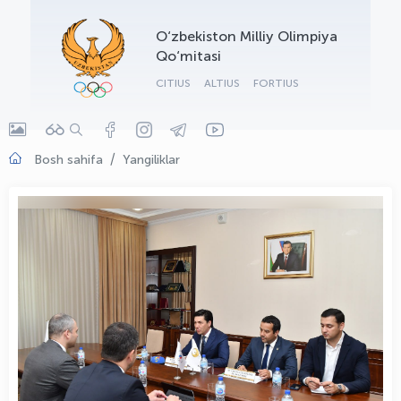
OLYMPCHIK AI - yordamchi
O‘zbekiston Milliy Olimpiya
Onlayn · olympic.uz
Qo‘mitasi
CITIUS
ALTIUS
FORTIUS
Bosh sahifa
Yangiliklar