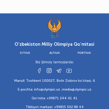
O‘zbekiston Milliy Olimpiya Qo‘mitasi
CITIUS
ALTIUS
FORTIUS
Biz ijtimoiy tarmoqlarda:
Manzil: Toshkent 100027, Botir Zokirov ko'chasi, 6
E-pochta: info@olympic.uz ,
media@olympic.uz
Qo‘mita: +99871 244 41 41
Tibbiyot markazi: +99855 502 88 44