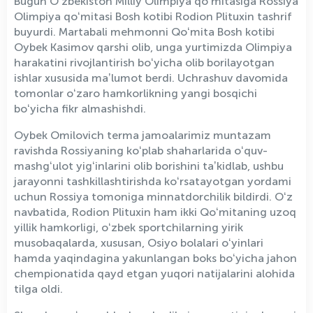
Bugun Oʻzbekiston Milliy Olimpiya qoʻmitasiga Rossiya
Olimpiya qoʻmitasi Bosh kotibi Rodion Plituxin tashrif
buyurdi. Martabali mehmonni Qoʻmita Bosh kotibi
Oybek Kasimov qarshi olib, unga yurtimizda Olimpiya
harakatini rivojlantirish boʻyicha olib borilayotgan
ishlar xususida maʼlumot berdi. Uchrashuv davomida
tomonlar oʻzaro hamkorlikning yangi bosqichi
boʻyicha fikr almashishdi.
Oybek Omilovich terma jamoalarimiz muntazam
ravishda Rossiyaning koʻplab shaharlarida oʻquv-
mashgʻulot yigʻinlarini olib borishini taʼkidlab, ushbu
jarayonni tashkillashtirishda koʻrsatayotgan yordami
uchun Rossiya tomoniga minnatdorchilik bildirdi. Oʻz
navbatida, Rodion Plituxin ham ikki Qoʻmitaning uzoq
yillik hamkorligi, oʻzbek sportchilarning yirik
musobaqalarda, xususan, Osiyo bolalari oʻyinlari
hamda yaqindagina yakunlangan boks boʻyicha jahon
chempionatida qayd etgan yuqori natijalarini alohida
tilga oldi.