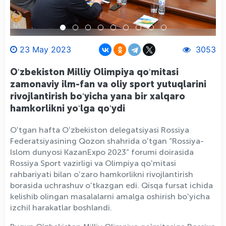
23 May 2023
3053
Oʻzbekiston Milliy Olimpiya qoʻmitasi
zamonaviy ilm-fan va oliy sport yutuqlarini
rivojlantirish boʻyicha yana bir xalqaro
hamkorlikni yoʻlga qoʻydi
Oʻtgan hafta Oʻzbekiston delegatsiyasi Rossiya
Federatsiyasining Qozon shahrida oʻtgan “Rossiya-
Islom dunyosi KazanExpo 2023” forumi doirasida
Rossiya Sport vazirligi va Olimpiya qoʻmitasi
rahbariyati bilan oʻzaro hamkorlikni rivojlantirish
borasida uchrashuv oʻtkazgan edi. Qisqa fursat ichida
kelishib olingan masalalarni amalga oshirish boʻyicha
izchil harakatlar boshlandi.