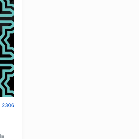
2306
OLYMPCHIK AI - yordamchi
Onlayn · olympic.uz
da