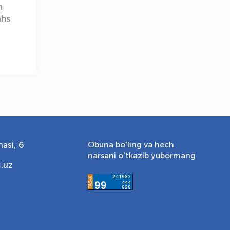
n
ahs
asi, 6
Obuna bo'ling va hech
narsani o'tkazib yubormang
.uz