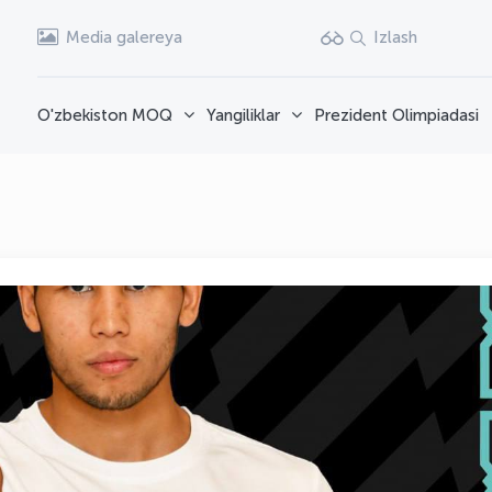
Media galereya
Izlash
O'zbekiston MOQ
Yangiliklar
Prezident Olimpiadasi