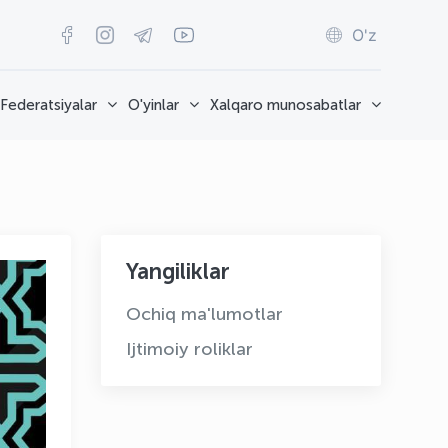
O'z
Federatsiyalar
O'yinlar
Xalqaro munosabatlar
Yangiliklar
Ochiq ma'lumotlar
Ijtimoiy roliklar