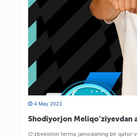
4 May 2023
Shodiyorjon Meliqo’ziyevdan 
O’zbekiston terma jamoasining bir qator 