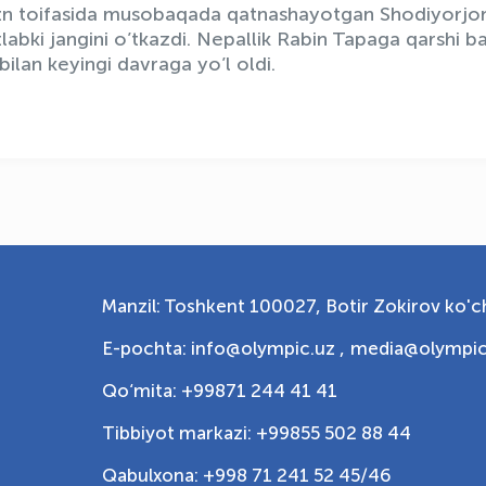
zn toifasida musobaqada qatnashayotgan Shodiyorjo
labki jangini o’tkazdi. Nepallik Rabin Tapaga qarshi b
bilan keyingi davraga yo’l oldi.
Manzil: Toshkent 100027, Botir Zokirov ko'ch
E-pochta: info@olympic.uz ,
media@olympic
Qo‘mita: +99871 244 41 41
Tibbiyot markazi: +99855 502 88 44
Qabulxona: +998 71 241 52 45/46