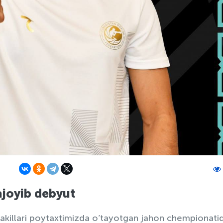
ajoyib debyut
vakillari poytaxtimizda o’tayotgan jahon chempionati