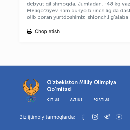
debyut qilishmoqda. Jumladan, -48 kg va
Meliqo’ziyev ham dunyo birinchiligida dast
olib boran yurtdoshimiz ishlonchli g’alaba 
Chop etish
O‘zbekiston Milliy Olimpiya
Qo‘mitasi
CITIUS
ALTIUS
FORTIUS
Biz ijtimoiy tarmoqlarda: