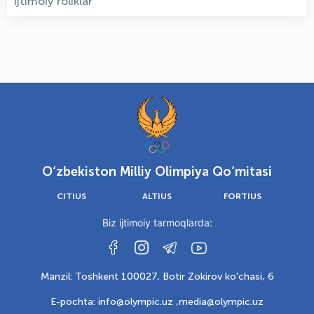
Ijtimoiy roliklar
O‘zbekiston Milliy Olimpiya Qo‘mitasi
CITIUS
ALTIUS
FORTIUS
Biz ijtimoiy tarmoqlarda:
Manzil: Toshkent 100027, Botir Zokirov ko'chasi, 6
E-pochta: info@olympic.uz ,
media@olympic.uz