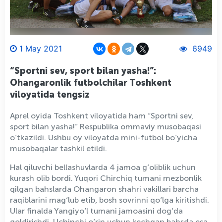
1 May 2021
6949
“Sportni sev, sport bilan yasha!”:
Ohangaronlik futbolchilar Toshkent
viloyatida tengsiz
Aprel oyida Toshkent viloyatida ham “Sportni sev,
sport bilan yasha!” Respublika ommaviy musobaqasi
o‘tkazildi. Ushbu oy viloyatda mini-futbol bo‘yicha
musobaqalar tashkil etildi.
Hal qiluvchi bellashuvlarda 4 jamoa g‘oliblik uchun
kurash olib bordi. Yuqori Chirchiq tumani mezbonlik
qilgan bahslarda Ohangaron shahri vakillari barcha
raqiblarini mag‘lub etib, bosh sovrinni qo‘lga kiritishdi.
Ular finalda Yangiyo‘l tumani jamoasini dog‘da
qoldirishdi. Uchinchi o‘rin uchun kechgan bahsda esa