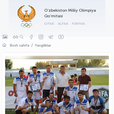
OLYMPCHIK AI - yordamchi
O‘zbekiston Milliy Olimpiya
Onlayn · olympic.uz
Qo‘mitasi
CITIUS
ALTIUS
FORTIUS
Bosh sahifa
Yangiliklar