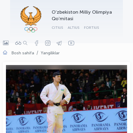
OLYMPCHIK AI - yordamchi
O‘zbekiston Milliy Olimpiya
Onlayn · olympic.uz
Qo‘mitasi
CITIUS
ALTIUS
FORTIUS
Bosh sahifa
Yangiliklar