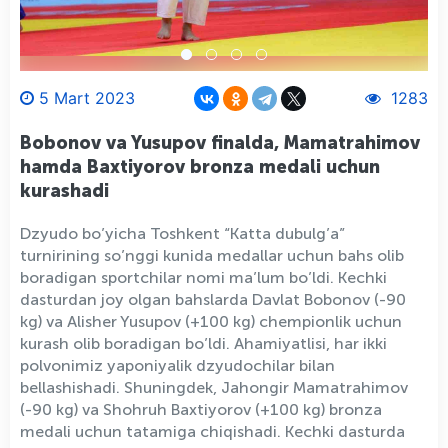
5 Mart 2023
1283
Bobonov va Yusupov finalda, Mamatrahimov
hamda Baxtiyorov bronza medali uchun
kurashadi
Dzyudo bo’yicha Toshkent “Katta dubulg’a”
turnirining so’nggi kunida medallar uchun bahs olib
boradigan sportchilar nomi ma’lum bo’ldi. Kechki
dasturdan joy olgan bahslarda Davlat Bobonov (-90
kg) va Alisher Yusupov (+100 kg) chempionlik uchun
kurash olib boradigan bo’ldi. Ahamiyatlisi, har ikki
polvonimiz yaponiyalik dzyudochilar bilan
bellashishadi. Shuningdek, Jahongir Mamatrahimov
(-90 kg) va Shohruh Baxtiyorov (+100 kg) bronza
medali uchun tatamiga chiqishadi. Kechki dasturda