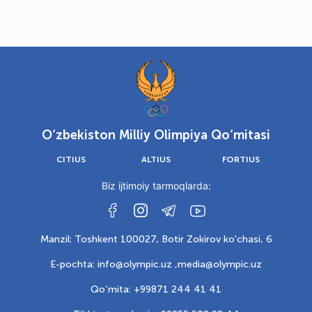
O‘zbekiston Milliy Olimpiya Qo‘mitasi
CITIUS
ALTIUS
FORTIUS
Biz ijtimoiy tarmoqlarda:
Manzil: Toshkent 100027, Botir Zokirov ko'chasi, 6
E-pochta: info@olympic.uz ,
media@olympic.uz
Qo‘mita: +99871 244 41 41