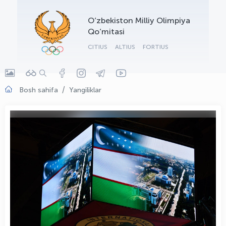
OLYMPCHIK AI - yordamchi
O‘zbekiston Milliy Olimpiya
Onlayn · olympic.uz
Qo‘mitasi
CITIUS
ALTIUS
FORTIUS
Bosh sahifa
Yangiliklar