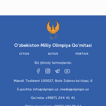
O‘zbekiston Milliy Olimpiya Qo‘mitasi
CITIUS
ALTIUS
FORTIUS
Biz ijtimoiy tarmoqlarda:
Manzil: Toshkent 100027, Botir Zokirov ko'chasi, 6
E-pochta: info@olympic.uz ,
media@olympic.uz
Qo‘mita: +99871 244 41 41