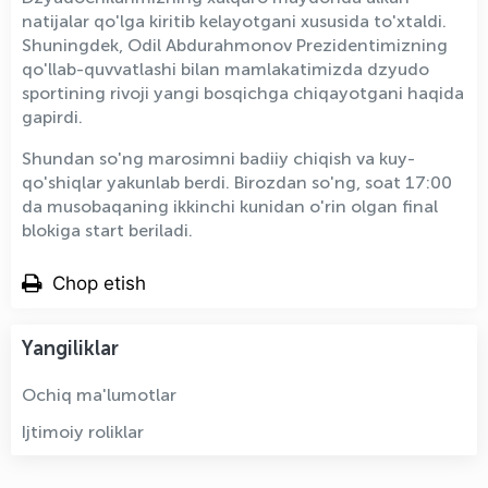
natijalar qo'lga kiritib kelayotgani xususida to'xtaldi.
Shuningdek, Odil Abdurahmonov Prezidentimizning
qo'llab-quvvatlashi bilan mamlakatimizda dzyudo
sportining rivoji yangi bosqichga chiqayotgani haqida
gapirdi.
Shundan so'ng marosimni badiiy chiqish va kuy-
qo'shiqlar yakunlab berdi. Birozdan so'ng, soat 17:00
da musobaqaning ikkinchi kunidan o'rin olgan final
blokiga start beriladi.
Chop etish
Yangiliklar
Ochiq ma'lumotlar
Ijtimoiy roliklar