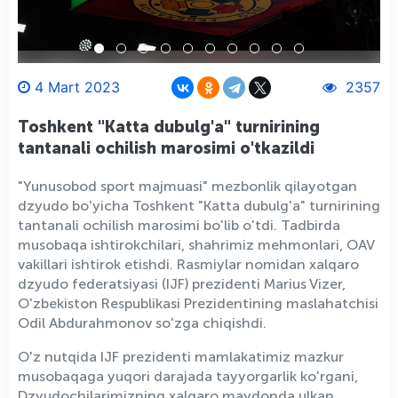
4 Mart 2023
2357
Toshkent "Katta dubulg'a" turnirining
tantanali ochilish marosimi o'tkazildi
"Yunusobod sport majmuasi" mezbonlik qilayotgan
dzyudo bo'yicha Toshkent "Katta dubulg'a" turnirining
tantanali ochilish marosimi bo'lib o'tdi. Tadbirda
musobaqa ishtirokchilari, shahrimiz mehmonlari, OAV
vakillari ishtirok etishdi. Rasmiylar nomidan xalqaro
dzyudo federatsiyasi (IJF) prezidenti Marius Vizer,
O'zbekiston Respublikasi Prezidentining maslahatchisi
Odil Abdurahmonov so'zga chiqishdi.
O'z nutqida IJF prezidenti mamlakatimiz mazkur
musobaqaga yuqori darajada tayyorgarlik ko'rgani,
Dzyudochilarimizning xalqaro maydonda ulkan