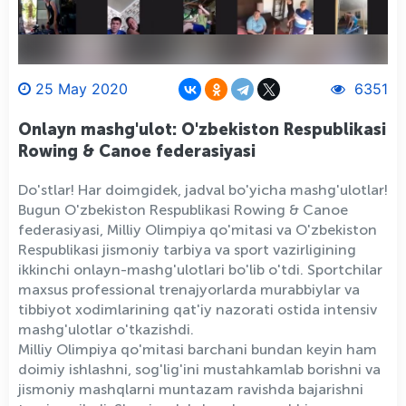
25 May 2020
6351
Onlayn mashg'ulot: O'zbekiston Respublikasi
Rowing & Canoe federasiyasi
Do'stlar! Har doimgidek, jadval bo'yicha mashg'ulotlar!
Bugun O'zbekiston Respublikasi Rowing & Canoe
federasiyasi, Milliy Olimpiya qo'mitasi va O'zbekiston
Respublikasi jismoniy tarbiya va sport vazirligining
ikkinchi onlayn-mashg'ulotlari bo'lib o'tdi. Sportchilar
maxsus professional trenajyorlarda murabbiylar va
tibbiyot xodimlarining qat'iy nazorati ostida intensiv
mashg'ulotlar o'tkazishdi.
Milliy Olimpiya qo'mitasi barchani bundan keyin ham
doimiy ishlashni, sog'lig'ini mustahkamlab borishni va
jismoniy mashqlarni muntazam ravishda bajarishni