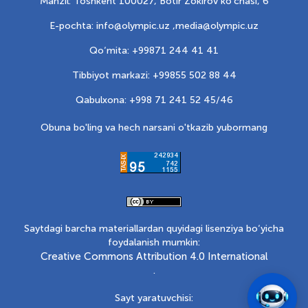
Manzil: Toshkent 100027, Botir Zokirov ko'chasi, 6
E-pochta: info@olympic.uz ,
media@olympic.uz
Qo‘mita: +99871 244 41 41
Tibbiyot markazi: +99855 502 88 44
Qabulxona: +998 71 241 52 45/46
Obuna bo'ling va hech narsani o'tkazib yubormang
Saytdagi barcha materiallardan quyidagi lisenziya bo‘yicha
foydalanish mumkin:
Creative Commons Attribution 4.0 International
.
Sayt yaratuvchisi: