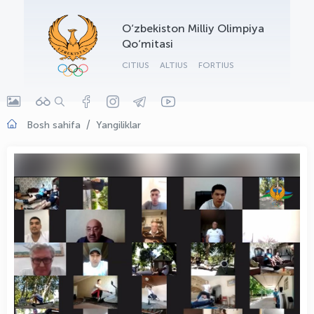
OLYMPCHIK AI - yordamchi
O‘zbekiston Milliy Olimpiya
Onlayn · olympic.uz
Qo‘mitasi
CITIUS
ALTIUS
FORTIUS
Bosh sahifa
Yangiliklar