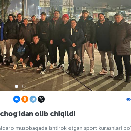
ʻchogʻidan olib chiqildi
lqaro musobaqada ishtirok etgan sport kurashlari bo