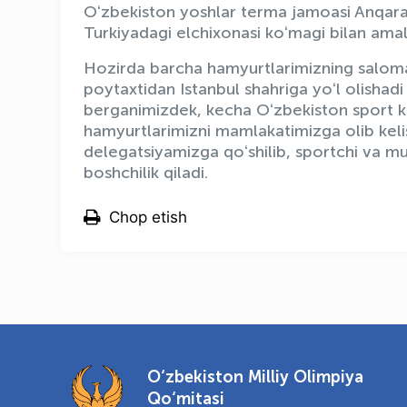
Oʻzbekiston yoshlar terma jamoasi Anqara 
Turkiyadagi elchixonasi koʻmagi bilan amalg
Hozirda barcha hamyurtlarimizning salomat
poytaxtidan Istanbul shahriga yoʻl olishad
berganimizdek, kecha Oʻzbekiston sport ku
hamyurtlarimizni mamlakatimizga olib keli
delegatsiyamizga qoʻshilib, sportchi va m
boshchilik qiladi.
Chop etish
O‘zbekiston Milliy Olimpiya
Qo‘mitasi