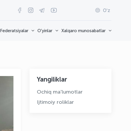
O'z
Federatsiyalar
O'yinlar
Xalqaro munosabatlar
Yangiliklar
Ochiq ma'lumotlar
Ijtimoiy roliklar