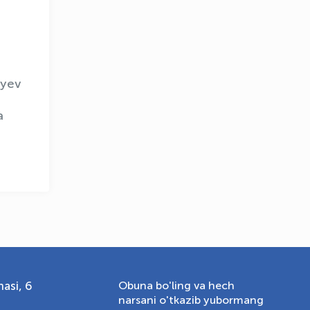
OLYMPCHIK AI - yordamchi
Onlayn · olympic.uz
iyev
a
asi, 6
Obuna bo'ling va hech
narsani o'tkazib yubormang