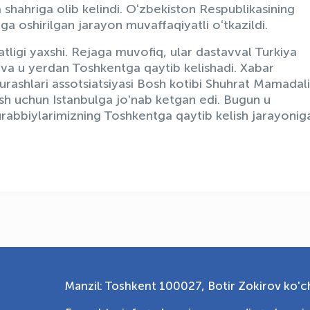
shahriga olib kelindi. Oʻzbekiston Respublikasining
a oshirilgan jarayon muvaffaqiyatli oʻtkazildi.
ligi yaxshi. Rejaga muvofiq, ular dastavval Turkiya
i va u yerdan Toshkentga qaytib kelishadi. Xabar
rashlari assotsiatsiyasi Bosh kotibi Shuhrat Mamadal
sh uchun Istanbulga joʻnab ketgan edi.
Bugun u
urabbiylarimizning Toshkentga qaytib kelish jarayonig
Manzil: Toshkent 100027, Botir Zokirov ko'ch