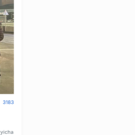
3183
ʻyicha