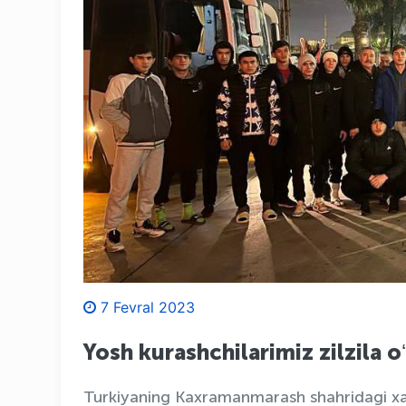
7 Fevral 2023
Yosh kurashchilarimiz zilzila o
Turkiyaning Kaxramanmarash shahridagi xa