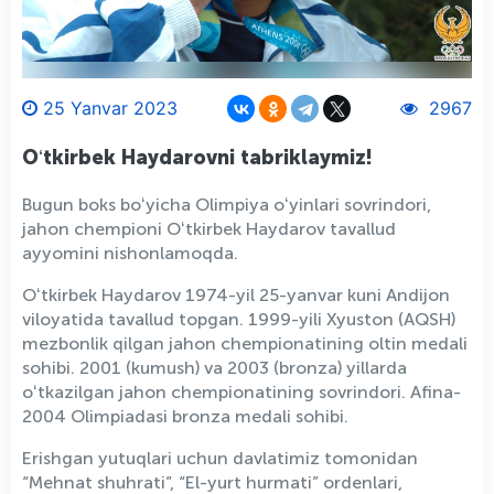
25 Yanvar 2023
2967
Oʻtkirbek Haydarovni tabriklaymiz!
Bugun boks boʻyicha Olimpiya oʻyinlari sovrindori,
jahon chempioni Oʻtkirbek Haydarov tavallud
ayyomini nishonlamoqda.
Oʻtkirbek Haydarov 1974-yil 25-yanvar kuni Andijon
viloyatida tavallud topgan. 1999-yili Xyuston (AQSH)
mezbonlik qilgan jahon chempionatining oltin medali
sohibi. 2001 (kumush) va 2003 (bronza) yillarda
oʻtkazilgan jahon chempionatining sovrindori. Afina-
2004 Olimpiadasi bronza medali sohibi.
Erishgan yutuqlari uchun davlatimiz tomonidan
“Mehnat shuhrati”, “El-yurt hurmati” ordenlari,