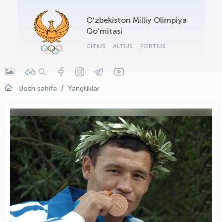
OLYMPCHIK AI - yordamchi
O‘zbekiston Milliy Olimpiya
Onlayn · olympic.uz
Qo‘mitasi
CITIUS
ALTIUS
FORTIUS
Bosh sahifa
Yangiliklar