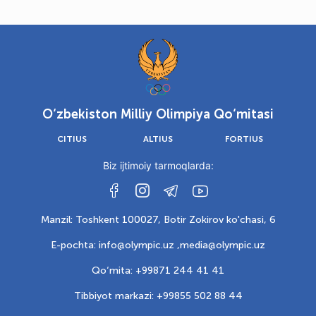
O‘zbekiston Milliy Olimpiya Qo‘mitasi
CITIUS
ALTIUS
FORTIUS
Biz ijtimoiy tarmoqlarda:
Manzil: Toshkent 100027, Botir Zokirov ko'chasi, 6
E-pochta: info@olympic.uz ,
media@olympic.uz
Qo‘mita: +99871 244 41 41
Tibbiyot markazi: +99855 502 88 44