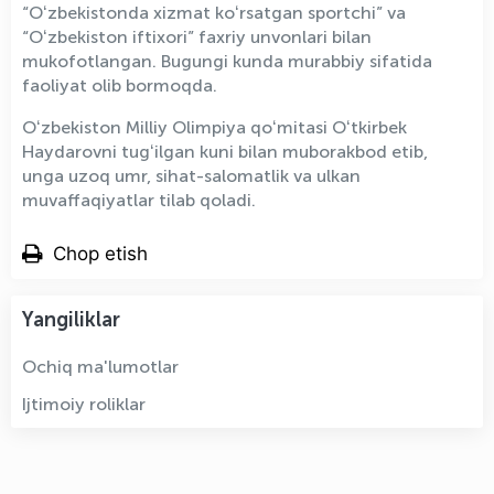
“Oʻzbekistonda xizmat koʻrsatgan sportchi” va
“Oʻzbekiston iftixori” faxriy unvonlari bilan
mukofotlangan. Bugungi kunda murabbiy sifatida
faoliyat olib bormoqda.
Oʻzbekiston Milliy Olimpiya qoʻmitasi Oʻtkirbek
Haydarovni tugʻilgan kuni bilan muborakbod etib,
unga uzoq umr, sihat-salomatlik va ulkan
muvaffaqiyatlar tilab qoladi.
Chop etish
Yangiliklar
Ochiq ma'lumotlar
Ijtimoiy roliklar