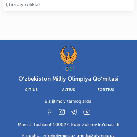
Ijtimoiy roliklar
O‘zbekiston Milliy Olimpiya Qo‘mitasi
CITIUS
ALTIUS
FORTIUS
Biz ijtimoiy tarmoqlarda:
Manzil: Toshkent 100027, Botir Zokirov ko'chasi, 6
E-pochta: info@olympic.uz ,
media@olympic.uz