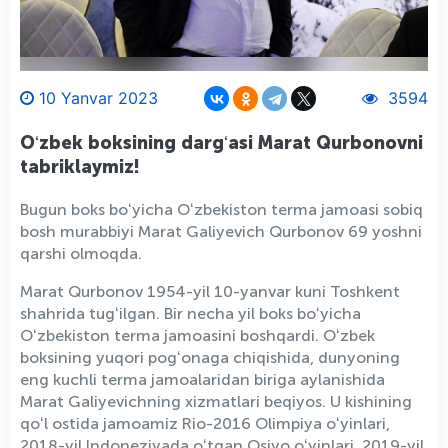
10 Yanvar 2023
3594
Oʻzbek boksining dargʻasi Marat Qurbonovni
tabriklaymiz!
Bugun boks boʻyicha Oʻzbekiston terma jamoasi sobiq
bosh murabbiyi Marat Galiyevich Qurbonov 69 yoshni
qarshi olmoqda.
Marat Qurbonov 1954-yil 10-yanvar kuni Toshkent
shahrida tugʻilgan. Bir necha yil boks boʻyicha
Oʻzbekiston terma jamoasini boshqardi. Oʻzbek
boksining yuqori pogʻonaga chiqishida, dunyoning
eng kuchli terma jamoalaridan biriga aylanishida
Marat Galiyevichning xizmatlari beqiyos. U kishining
qoʻl ostida jamoamiz Rio-2016 Olimpiya oʻyinlari,
2018-yil Indoneziyada oʻtgan Osiyo oʻyinlari, 2019-yil