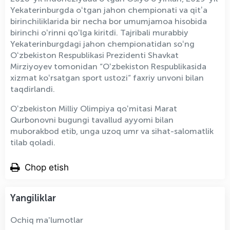
Yekaterinburgda oʻtgan jahon chempionati va qitʼa
birinchiliklarida bir necha bor umumjamoa hisobida
birinchi oʻrinni qoʻlga kiritdi. Tajribali murabbiy
Yekaterinburgdagi jahon chempionatidan soʻng
Oʻzbekiston Respublikasi Prezidenti Shavkat
Mirziyoyev tomonidan “Oʻzbekiston Respublikasida
xizmat koʻrsatgan sport ustozi” faxriy unvoni bilan
taqdirlandi.
Oʻzbekiston Milliy Olimpiya qoʻmitasi Marat
Qurbonovni bugungi tavallud ayyomi bilan
muborakbod etib, unga uzoq umr va sihat-salomatlik
tilab qoladi.
Chop etish
Yangiliklar
Ochiq ma'lumotlar