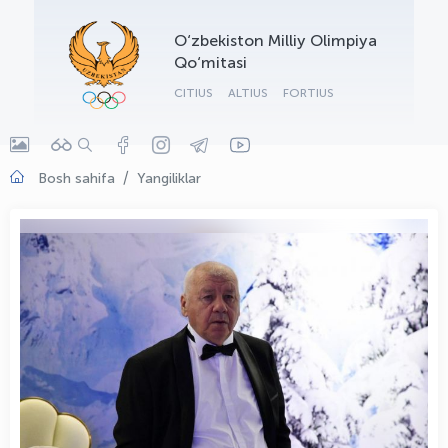
OLYMPCHIK AI - yordamchi
O‘zbekiston Milliy Olimpiya
Onlayn · olympic.uz
Qo‘mitasi
CITIUS
ALTIUS
FORTIUS
Bosh sahifa
Yangiliklar