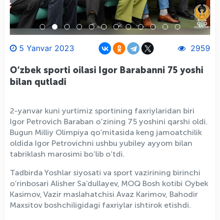
5 Yanvar 2023
2959
O‘zbek sporti oilasi Igor Barabanni 75 yoshi
bilan qutladi
2-yanvar kuni yurtimiz sportining faxriylaridan biri
Igor Petrovich Baraban o‘zining 75 yoshini qarshi oldi.
Bugun Milliy Olimpiya qo‘mitasida keng jamoatchilik
oldida Igor Petrovichni ushbu yubiley ayyom bilan
tabriklash marosimi bo‘lib o‘tdi.
Tadbirda Yoshlar siyosati va sport vazirining birinchi
o‘rinbosari Alisher Sa’dullayev, MOQ Bosh kotibi Oybek
Kasimov, Vazir maslahatchisi Avaz Karimov, Bahodir
Maxsitov boshchiligidagi faxriylar ishtirok etishdi.