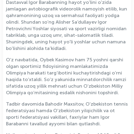
Dastavval Igor Barabanning hayot yo‘lini o‘zida
jamlagan avtobiografik videorolik namoyish etilib, kun
qahramonining uzoq va sermahsul faoliyati yodga
olindi. Shundan so‘ng Alisher Sa’dullayev Igor
Petrovichni Yoshlar siyosati va sport vazirligi nomidan
tabriklab, unga uzoq umr, sihat-salomatlik tiladi.
Shuningdek, uning hayot yo‘li yoshlar uchun namuna
bo‘lishini alohida ta’kidladi.
O‘z navbatida, Oybek Kasimov ham 75 yoshni qarshi
olgan sportimiz fidoyisining mamlakatimizda
Olimpiya harakati targ‘ibotini kuchaytirishdagi o‘rni
haqida to‘xtaldi. So‘z yakunida minnatdorchilik ramzi
sifatida uzoq yillik mehnati uchun O‘zbekiston Milliy
Olimpiya qo‘mitasining esdalik nishonini topshirdi.
Tadbir davomida Bahodir Maxsitov, O‘zbekiston tennis
federatsiyasi hamda O‘zbekiston yilqichilik va ot
sporti federatsiyasi vakillari, faxriylar ham Igor
Barabanni tavallud ayyomi bilan qutlashdi.