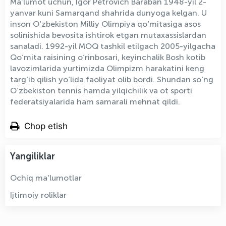
Ma’lumot uchun, Igor Petrovich Baraban 1948-yil 2-
yanvar kuni Samarqand shahrida dunyoga kelgan. U
inson O‘zbekiston Milliy Olimpiya qo‘mitasiga asos
solinishida bevosita ishtirok etgan mutaxassislardan
sanaladi. 1992-yil MOQ tashkil etilgach 2005-yilgacha
Qo‘mita raisining o‘rinbosari, keyinchalik Bosh kotib
lavozimlarida yurtimizda Olimpizm harakatini keng
targ‘ib qilish yo‘lida faoliyat olib bordi. Shundan so‘ng
O‘zbekiston tennis hamda yilqichilik va ot sporti
federatsiyalarida ham samarali mehnat qildi.
Chop etish
Yangiliklar
Ochiq ma'lumotlar
Ijtimoiy roliklar