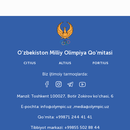
O‘zbekiston Milliy Olimpiya Qo‘mitasi
CITIUS
ALTIUS
FORTIUS
Biz ijtimoiy tarmoqlarda:
Manzil: Toshkent 100027, Botir Zokirov ko'chasi, 6
E-pochta: info@olympic.uz ,
media@olympic.uz
Qo‘mita: +99871 244 41 41
Tibbiyot markazi: +99855 502 88 44