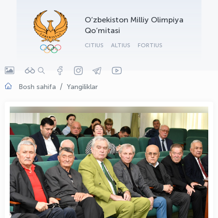
OLYMPCHIK AI - yordamchi
O‘zbekiston Milliy Olimpiya
Onlayn · olympic.uz
Qo‘mitasi
CITIUS
ALTIUS
FORTIUS
Bosh sahifa
Yangiliklar