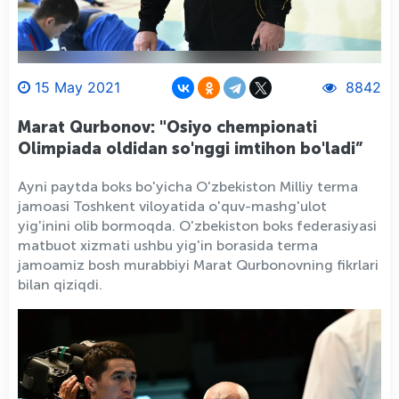
15 May 2021
8842
Marat Qurbonov: "Osiyo chempionati
Olimpiada oldidan so'nggi imtihon bo'ladi”
Ayni paytda boks bo'yicha O'zbekiston Milliy terma
jamoasi Toshkent viloyatida o'quv-mashg'ulot
yig'inini olib bormoqda. O'zbekiston boks federasiyasi
matbuot xizmati ushbu yig'in borasida terma
jamoamiz bosh murabbiyi Marat Qurbonovning fikrlari
bilan qiziqdi.