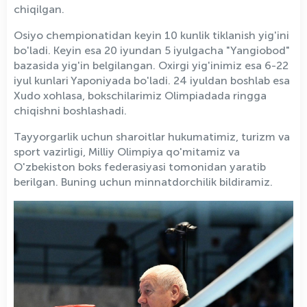
chiqilgan.
Osiyo chempionatidan keyin 10 kunlik tiklanish yig'ini
bo'ladi. Keyin esa 20 iyundan 5 iyulgacha "Yangiobod"
bazasida yig'in belgilangan. Oxirgi yig'inimiz esa 6-22
iyul kunlari Yaponiyada bo'ladi. 24 iyuldan boshlab esa
Xudo xohlasa, bokschilarimiz Olimpiadada ringga
chiqishni boshlashadi.
Tayyorgarlik uchun sharoitlar hukumatimiz, turizm va
sport vazirligi, Milliy Olimpiya qo'mitamiz va
O'zbekiston boks federasiyasi tomonidan yaratib
berilgan. Buning uchun minnatdorchilik bildiramiz.