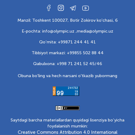
Manzil: Toshkent 100027, Botir Zokirov ko'chasi, 6
E-pochta: info@olympic.uz ,
media@olympic.uz
Qo‘mita: +99871 244 41 41
Tibbiyot markazi: +99855 502 88 44
Qabulxona: +998 71 241 52 45/46
Obuna bo'ling va hech narsani o'tkazib yubormang
Saytdagi barcha materiallardan quyidagi lisenziya bo‘yicha
foydalanish mumkin:
Creative Commons Attribution 4.0 International