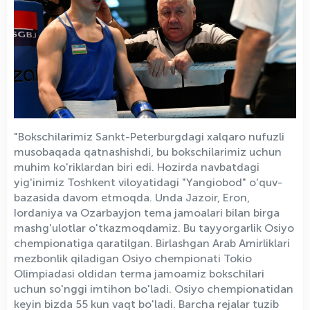
"Bokschilarimiz Sankt-Peterburgdagi xalqaro nufuzli
musobaqada qatnashishdi, bu bokschilarimiz uchun
muhim ko'riklardan biri edi. Hozirda navbatdagi
yig'inimiz Toshkent viloyatidagi "Yangiobod" o'quv-
bazasida davom etmoqda. Unda Jazoir, Eron,
Iordaniya va Ozarbayjon tema jamoalari bilan birga
mashg'ulotlar o'tkazmoqdamiz. Bu tayyorgarlik Osiyo
chempionatiga qaratilgan. Birlashgan Arab Amirliklari
mezbonlik qiladigan Osiyo chempionati Tokio
Olimpiadasi oldidan terma jamoamiz bokschilari
uchun so'nggi imtihon bo'ladi. Osiyo chempionatidan
keyin bizda 55 kun vaqt bo'ladi. Barcha rejalar tuzib