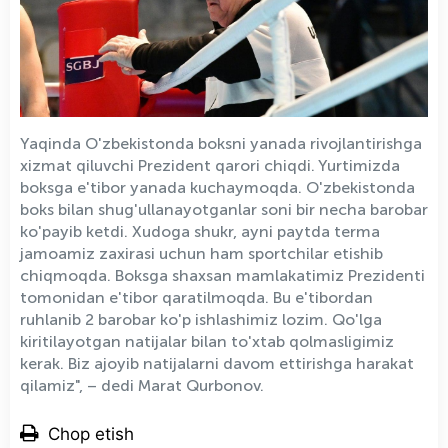
Yaqinda O'zbekistonda boksni yanada rivojlantirishga
xizmat qiluvchi Prezident qarori chiqdi. Yurtimizda
boksga e'tibor yanada kuchaymoqda. O'zbekistonda
boks bilan shug'ullanayotganlar soni bir necha barobar
ko'payib ketdi. Xudoga shukr, ayni paytda terma
jamoamiz zaxirasi uchun ham sportchilar etishib
chiqmoqda. Boksga shaxsan mamlakatimiz Prezidenti
tomonidan e'tibor qaratilmoqda. Bu e'tibordan
ruhlanib 2 barobar ko'p ishlashimiz lozim. Qo'lga
kiritilayotgan natijalar bilan to'xtab qolmasligimiz
kerak. Biz ajoyib natijalarni davom ettirishga harakat
qilamiz", – dedi Marat Qurbonov.
Chop etish