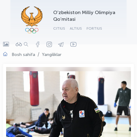
OLYMPCHIK AI - yordamchi
O‘zbekiston Milliy Olimpiya
Onlayn · olympic.uz
Qo‘mitasi
CITIUS
ALTIUS
FORTIUS
Bosh sahifa
Yangiliklar