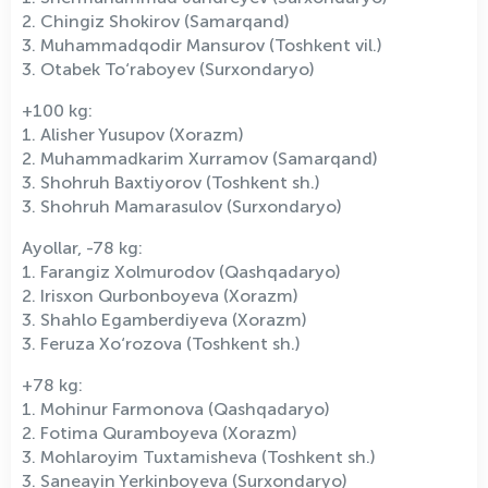
2. Chingiz Shokirov (Samarqand)
3. Muhammadqodir Mansurov (Toshkent vil.)
3. Otabek To‘raboyev (Surxondaryo)
+100 kg:
1. Alisher Yusupov (Xorazm)
2. Muhammadkarim Xurramov (Samarqand)
3. Shohruh Baxtiyorov (Toshkent sh.)
3. Shohruh Mamarasulov (Surxondaryo)
Ayollar, -78 kg:
1. Farangiz Xolmurodov (Qashqadaryo)
2. Irisxon Qurbonboyeva (Xorazm)
3. Shahlo Egamberdiyeva (Xorazm)
3. Feruza Xo‘rozova (Toshkent sh.)
+78 kg:
1. Mohinur Farmonova (Qashqadaryo)
2. Fotima Quramboyeva (Xorazm)
3. Mohlaroyim Tuxtamisheva (Toshkent sh.)
3. Saneayin Yerkinboyeva (Surxondaryo)