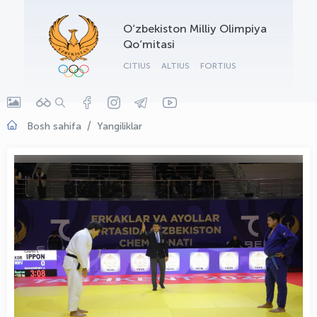
OLYMPCHIK AI - yordamchi
O‘zbekiston Milliy Olimpiya
Onlayn · olympic.uz
Qo‘mitasi
CITIUS
ALTIUS
FORTIUS
Bosh sahifa
Yangiliklar