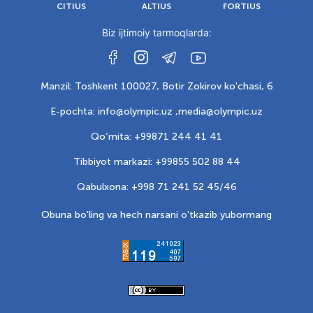
CITIUS
ALTIUS
FORTIUS
Biz ijtimoiy tarmoqlarda:
Manzil: Toshkent 100027, Botir Zokirov ko'chasi, 6
E-pochta: info@olympic.uz ,
media@olympic.uz
Qo‘mita: +99871 244 41 41
Tibbiyot markazi: +99855 502 88 44
Qabulxona: +998 71 241 52 45/46
Obuna bo'ling va hech narsani o'tkazib yubormang