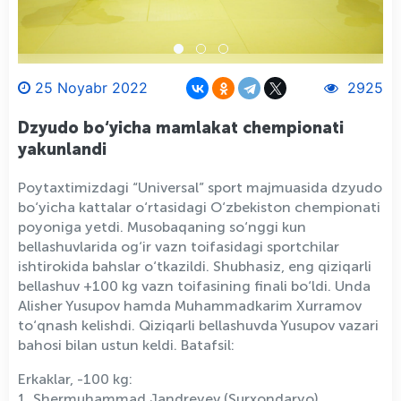
25 Noyabr 2022
2925
Dzyudo bo‘yicha mamlakat chempionati
yakunlandi
Poytaxtimizdagi “Universal” sport majmuasida dzyudo
bo‘yicha kattalar o‘rtasidagi O‘zbekiston chempionati
poyoniga yetdi. Musobaqaning so‘nggi kun
bellashuvlarida og‘ir vazn toifasidagi sportchilar
ishtirokida bahslar o‘tkazildi. Shubhasiz, eng qiziqarli
bellashuv +100 kg vazn toifasining finali bo‘ldi. Unda
Alisher Yusupov hamda Muhammadkarim Xurramov
to‘qnash kelishdi. Qiziqarli bellashuvda Yusupov vazari
bahosi bilan ustun keldi. Batafsil:
Erkaklar, -100 kg:
1. Shermuhammad Jandreyev (Surxondaryo)