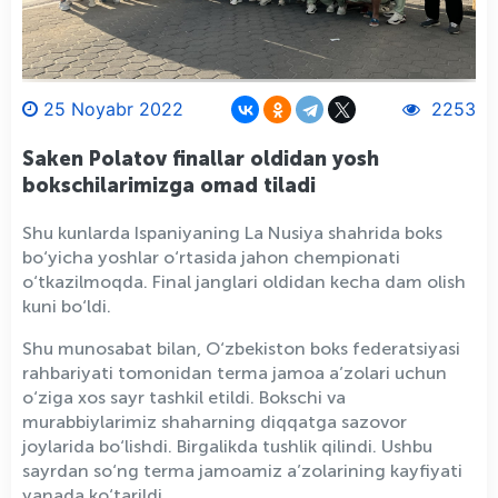
25 Noyabr 2022
2253
Saken Polatov finallar oldidan yosh
bokschilarimizga omad tiladi
Shu kunlarda Ispaniyaning La Nusiya shahrida boks
bo‘yicha yoshlar o‘rtasida jahon chempionati
o‘tkazilmoqda. Final janglari oldidan kecha dam olish
kuni bo‘ldi.
Shu munosabat bilan, O‘zbekiston boks federatsiyasi
rahbariyati tomonidan terma jamoa a’zolari uchun
o‘ziga xos sayr tashkil etildi. Bokschi va
murabbiylarimiz shaharning diqqatga sazovor
joylarida bo‘lishdi. Birgalikda tushlik qilindi. Ushbu
sayrdan so‘ng terma jamoamiz a’zolarining kayfiyati
yanada ko‘tarildi.