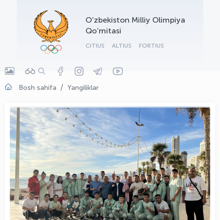
OLYMPCHIK AI - yordamchi
O‘zbekiston Milliy Olimpiya
Onlayn · olympic.uz
Qo‘mitasi
CITIUS
ALTIUS
FORTIUS
Bosh sahifa
Yangiliklar