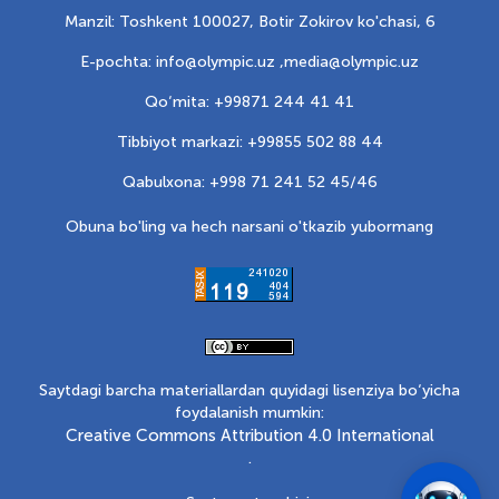
Manzil: Toshkent 100027, Botir Zokirov ko'chasi, 6
E-pochta: info@olympic.uz ,
media@olympic.uz
Qo‘mita: +99871 244 41 41
Tibbiyot markazi: +99855 502 88 44
Qabulxona: +998 71 241 52 45/46
Obuna bo'ling va hech narsani o'tkazib yubormang
Saytdagi barcha materiallardan quyidagi lisenziya bo‘yicha
foydalanish mumkin:
Creative Commons Attribution 4.0 International
.