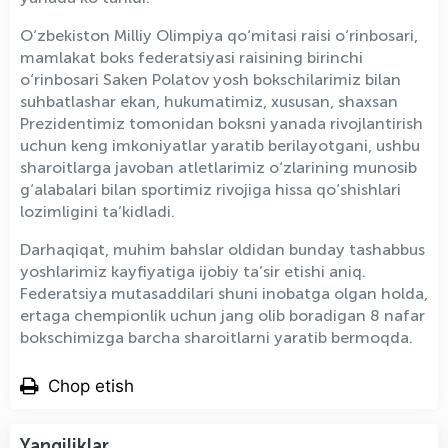
O‘zbekiston Milliy Olimpiya qo‘mitasi raisi o‘rinbosari,
mamlakat boks federatsiyasi raisining birinchi
o‘rinbosari Saken Polatov yosh bokschilarimiz bilan
suhbatlashar ekan, hukumatimiz, xususan, shaxsan
Prezidentimiz tomonidan boksni yanada rivojlantirish
uchun keng imkoniyatlar yaratib berilayotgani, ushbu
sharoitlarga javoban atletlarimiz o‘zlarining munosib
g‘alabalari bilan sportimiz rivojiga hissa qo‘shishlari
lozimligini ta’kidladi.
Darhaqiqat, muhim bahslar oldidan bunday tashabbus
yoshlarimiz kayfiyatiga ijobiy ta’sir etishi aniq.
Federatsiya mutasaddilari shuni inobatga olgan holda,
ertaga chempionlik uchun jang olib boradigan 8 nafar
bokschimizga barcha sharoitlarni yaratib bermoqda.
Chop etish
Yangiliklar