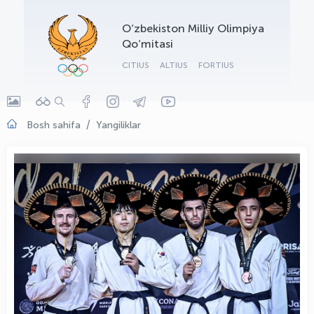
OLYMPCHIK AI - yordamchi
O‘zbekiston Milliy Olimpiya
Onlayn · olympic.uz
Qo‘mitasi
CITIUS
ALTIUS
FORTIUS
Bosh sahifa
Yangiliklar