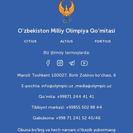
O‘zbekiston Milliy Olimpiya Qo‘mitasi
CITIUS
ALTIUS
FORTIUS
Biz ijtimoiy tarmoqlarda:
Manzil: Toshkent 100027, Botir Zokirov ko'chasi, 6
E-pochta: info@olympic.uz ,
media@olympic.uz
Qo‘mita: +99871 244 41 41
Tibbiyot markazi: +99855 502 88 44
Qabulxona: +998 71 241 52 45/46
Obuna bo'ling va hech narsani o'tkazib yubormang