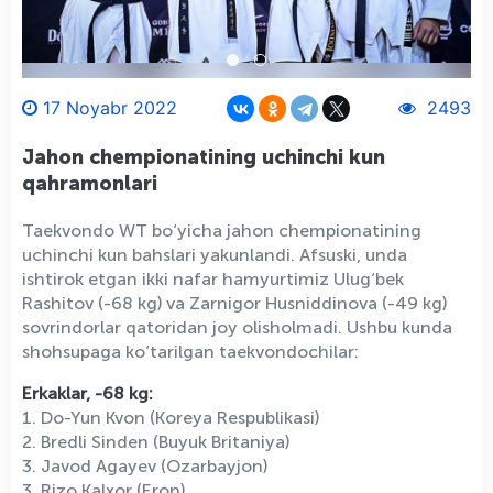
17 Noyabr 2022
2493
Jahon chempionatining uchinchi kun
qahramonlari
Taekvondo WT bo‘yicha jahon chempionatining
uchinchi kun bahslari yakunlandi. Afsuski, unda
ishtirok etgan ikki nafar hamyurtimiz Ulug‘bek
Rashitov (-68 kg) va Zarnigor Husniddinova (-49 kg)
sovrindorlar qatoridan joy olisholmadi. Ushbu kunda
shohsupaga ko‘tarilgan taekvondochilar:
Erkaklar, -68 kg:
1. Do-Yun Kvon (Koreya Respublikasi)
2. Bredli Sinden (Buyuk Britaniya)
3. Javod Agayev (Ozarbayjon)
3. Rizo Kalxor (Eron)