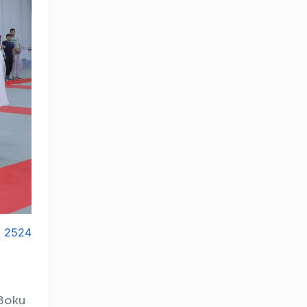
2524
 Boku