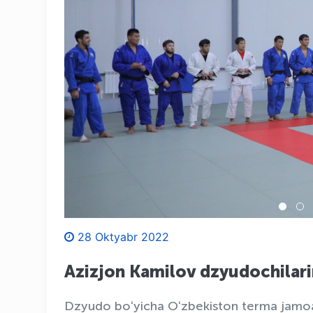
28 Oktyabr 2022
Azizjon Kamilov dzyudochilari
Dzyudo boʻyicha Oʻzbekiston terma jamoa