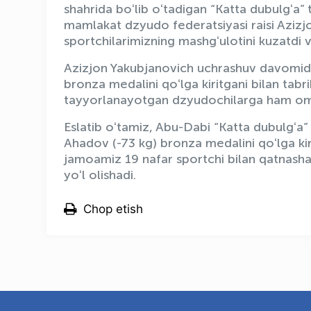
shahrida boʻlib oʻtadigan “Katta dubulgʻa” 
mamlakat dzyudo federatsiyasi raisi Azizj
sportchilarimizning mashgʻulotini kuzatdi v
Azizjon Yakubjanovich uchrashuv davomida
bronza medalini qoʻlga kiritgani bilan tabr
tayyorlanayotgan dzyudochilarga ham omad
Eslatib oʻtamiz, Abu-Dabi “Katta dubulgʻa
Ahadov (-73 kg) bronza medalini qoʻlga k
jamoamiz 19 nafar sportchi bilan qatnash
yoʻl olishadi.
Chop etish