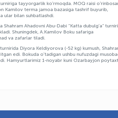
turniriga tayyorgarlik koʻrmoqda. MOQ raisi oʻrinbosar
on Kamilov terma jamoa bazasiga tashrif buyurib,
a ular bilan suhbatlashdi.
 Shahram Ahadovni Abu-Dabi “Katta dubulgʻa” turnir
ikladi. Shuningdek, A.Kamilov Boku safariga
 va zafarlar tiladi.
” turnirida Diyora Keldiyorova (-52 kg) kumush, Shahr
iritgan edi. Bokuda oʻtadigan ushbu nufuzdagi musob
adi. Hamyurtlarimiz 1-noyabr kuni Ozarbayjon poytax