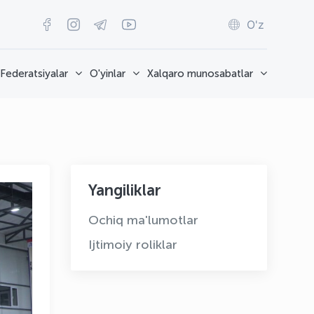
O'z
Federatsiyalar
O'yinlar
Xalqaro munosabatlar
Yangiliklar
Ochiq ma'lumotlar
Ijtimoiy roliklar