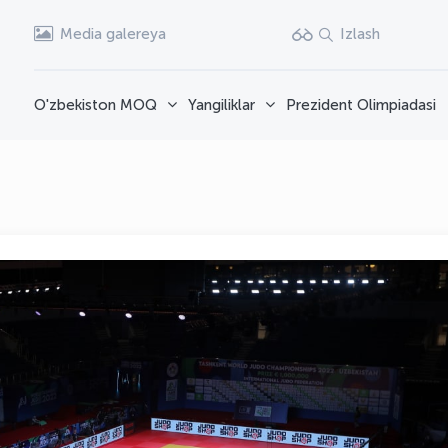
Media galereya
Izlash
O'zbekiston MOQ
Yangiliklar
Prezident Olimpiadasi