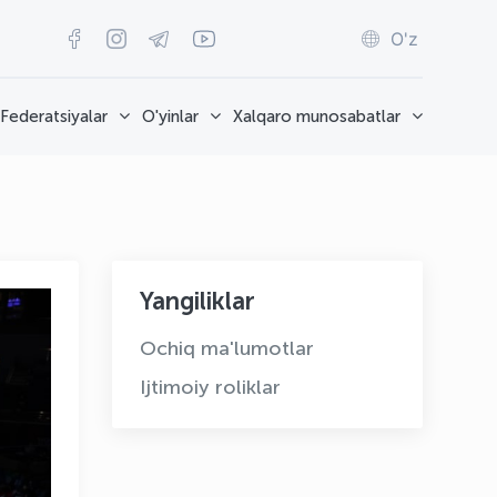
O'z
Federatsiyalar
O'yinlar
Xalqaro munosabatlar
Yangiliklar
Ochiq ma'lumotlar
Ijtimoiy roliklar