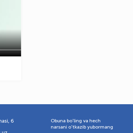
OLYMPCHIK AI - yordamchi
Onlayn · olympic.uz
asi, 6
Obuna bo'ling va hech
narsani o'tkazib yubormang
.uz