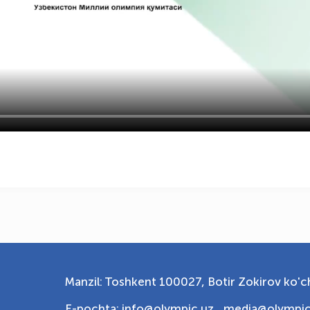
Manzil: Toshkent 100027, Botir Zokirov ko'ch
E-pochta: info@olympic.uz ,
media@olympic