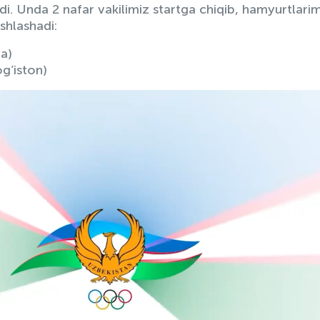
di. Unda 2 nafar vakilimiz startga chiqib, hamyurtlari
shlashadi:
a)
g’iston)