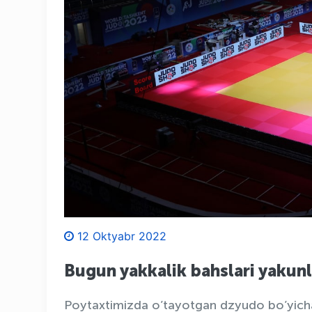
12 Oktyabr 2022
Bugun yakkalik bahslari yakun
Poytaxtimizda o’tayotgan dzyudo bo’yicha