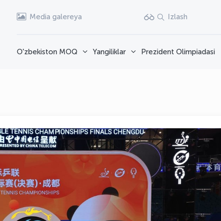
Media galereya
Izlash
O'zbekiston MOQ
Yangiliklar
Prezident Olimpiadasi