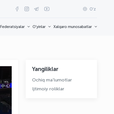
O'z
Federatsiyalar
O'yinlar
Xalqaro munosabatlar
Yangiliklar
Ochiq ma'lumotlar
Ijtimoiy roliklar