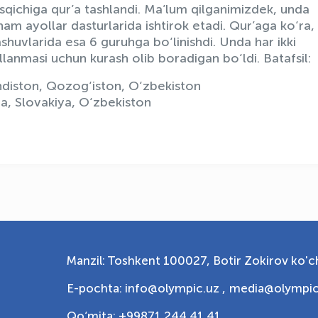
qichiga qur’a tashlandi. Ma’lum qilganimizdek, unda
m ayollar dasturlarida ishtirok etadi. Qur’aga ko‘ra,
ashuvlarida esa 6 guruhga bo‘linishdi. Unda har ikki
anmasi uchun kurash olib boradigan bo‘ldi. Batafsil:
indiston, Qozog‘iston, O‘zbekiston
ha, Slovakiya, O‘zbekiston
Manzil: Toshkent 100027, Botir Zokirov ko'ch
E-pochta: info@olympic.uz ,
media@olympic
Qo‘mita: +99871 244 41 41