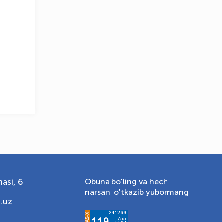
OLYMPCHIK AI - yordamchi
Onlayn · olympic.uz
asi, 6
Obuna bo'ling va hech
narsani o'tkazib yubormang
.uz