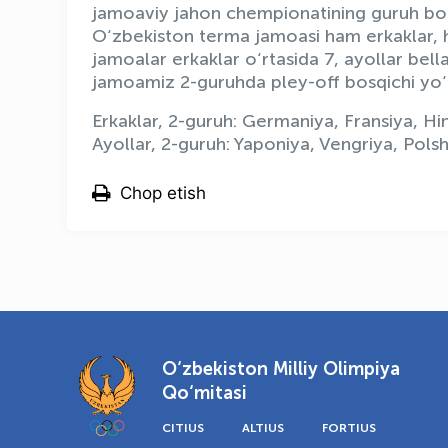
jamoaviy jahon chempionatining guruh bos
O‘zbekiston terma jamoasi ham erkaklar, ha
jamoalar erkaklar o‘rtasida 7, ayollar bell
jamoamiz 2-guruhda pley-off bosqichi yo‘ll
Erkaklar, 2-guruh: Germaniya, Fransiya, H
Ayollar, 2-guruh: Yaponiya, Vengriya, Pols
Chop etish
O‘zbekiston Milliy Olimpiya
Qo‘mitasi
CITIUS
ALTIUS
FORTIUS