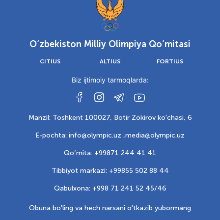
O‘zbekiston Milliy Olimpiya Qo‘mitasi
CITIUS
ALTIUS
FORTIUS
Biz ijtimoiy tarmoqlarda:
Manzil: Toshkent 100027, Botir Zokirov ko'chasi, 6
E-pochta: info@olympic.uz ,
media@olympic.uz
Qo‘mita: +99871 244 41 41
Tibbiyot markazi: +99855 502 88 44
Qabulxona: +998 71 241 52 45/46
Obuna bo'ling va hech narsani o'tkazib yubormang