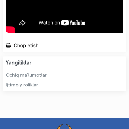
Chop etish
Yangiliklar
Ochiq ma'lumotlar
Ijtimoiy roliklar