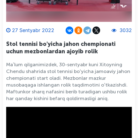
27 Sentyabr 2022
3032
Stol tennisi bo'yicha jahon chempionati
uchun mezbonlardan ajoyib rolik
Maʼlum qilganimizdek, 30-sentyabr kuni Xitoyning
Chendu shahrida stol tennisi boʻyicha jamoaviy jahon
chempionati start oladi. Mezbonlar mazkur
musobaqaga ishlangan rolik taqdimotini oʻtkazishdi.
Maftunkor sharq nafasini berib turadigan ushbu rolik
har qanday kishini befarq qoldirmasligi aniq.