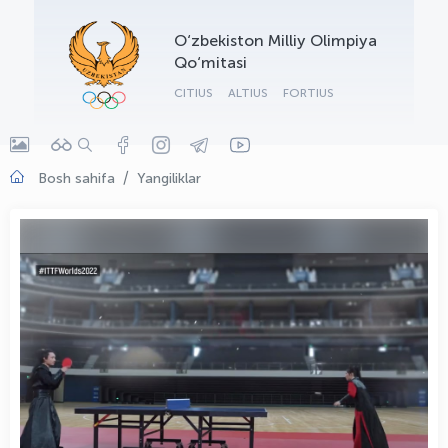
OLYMPCHIK AI - yordamchi
O‘zbekiston Milliy Olimpiya
Onlayn · olympic.uz
Qo‘mitasi
CITIUS
ALTIUS
FORTIUS
Bosh sahifa
Yangiliklar