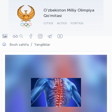
OLYMPCHIK AI - yordamchi
O‘zbekiston Milliy Olimpiya
Onlayn · olympic.uz
Qo‘mitasi
CITIUS
ALTIUS
FORTIUS
Bosh sahifa
Yangiliklar