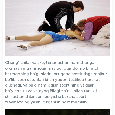
Chang'ichilar va skeyterlar uchun ham shunga
o'xshash muammolar mavjud. Ular doimo birinchi
barmoqning bo'g'inlarini ortiqcha bostirishga majbur
bo'lib, tosh ustunlari bilan yuqori tezlikda harakat
qilishadi. Va bu dinamik qish sportining vakillari
bo'yicha tizza va oyoq Bilagi zo'rlik bilan turli xil
shikastlanishlar soni bo'yicha barcha sport
travmatologiyasini o'rganishingiz mumkin.