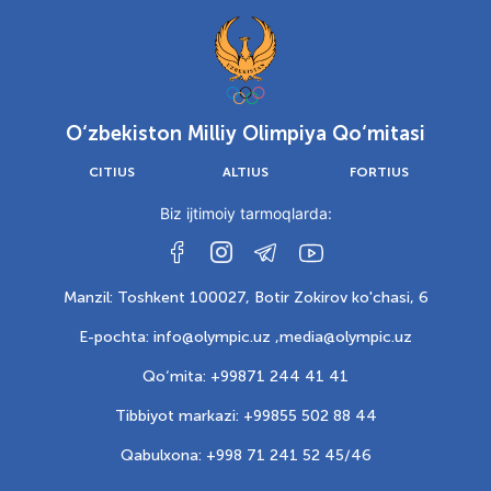
O‘zbekiston Milliy Olimpiya Qo‘mitasi
CITIUS
ALTIUS
FORTIUS
Biz ijtimoiy tarmoqlarda:
Manzil: Toshkent 100027, Botir Zokirov ko'chasi, 6
E-pochta: info@olympic.uz ,
media@olympic.uz
Qo‘mita: +99871 244 41 41
Tibbiyot markazi: +99855 502 88 44
Qabulxona: +998 71 241 52 45/46