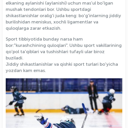
elkaning aylanishi (aylanishi) uchun mas'ul bo'lgan
mushak tendonlari bor. Ushbu sportdagi
shikastlanishlar oralig'i juda keng: bo'g'inlarning jiddiy
burilishidan meniskus, xochli ligamentlar va
quloqlarga zarar etkazish.
Sport tibbiyotida bunday narsa ham
bor:"kurashchining quloqlari". Ushbu sport vakillarining
qo'pol ta'qiblari va tushishlari tufayli ular biroz
buziladi.
Jiddiy shikastlanishlar va qishki sport turlari bo'yicha
yozdan kam emas.