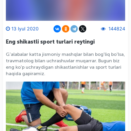
13 Iyul 2020
144824
Eng shikastli sport turlari reytingi
G'alabalar katta jismoniy mashqlar bilan bog'liq bo'lsa,
travmatolog bilan uchrashuvlar muqarrar. Bugun biz
eng ko'p uchraydigan shikastlanishlar va sport turlari
haqida gapiramiz.