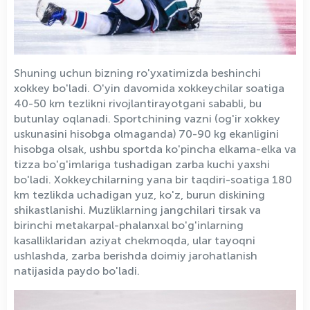
Shuning uchun bizning ro'yxatimizda beshinchi
xokkey bo'ladi. O'yin davomida xokkeychilar soatiga
40-50 km tezlikni rivojlantirayotgani sababli, bu
butunlay oqlanadi. Sportchining vazni (og'ir xokkey
uskunasini hisobga olmaganda) 70-90 kg ekanligini
hisobga olsak, ushbu sportda ko'pincha elkama-elka va
tizza bo'g'imlariga tushadigan zarba kuchi yaxshi
bo'ladi. Xokkeychilarning yana bir taqdiri-soatiga 180
km tezlikda uchadigan yuz, ko'z, burun diskining
shikastlanishi. Muzliklarning jangchilari tirsak va
birinchi metakarpal-phalanxal bo'g'inlarning
kasalliklaridan aziyat chekmoqda, ular tayoqni
ushlashda, zarba berishda doimiy jarohatlanish
natijasida paydo bo'ladi.