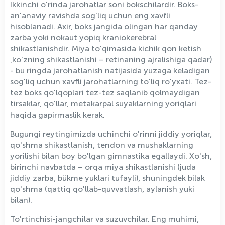
Ikkinchi o'rinda jarohatlar soni bokschilardir. Boks-
an'anaviy ravishda sog'liq uchun eng xavfli
hisoblanadi. Axir, boks jangida olingan har qanday
zarba yoki nokaut yopiq kraniokerebral
shikastlanishdir. Miya to'qimasida kichik qon ketish
,ko'zning shikastlanishi – retinaning ajralishiga qadar)
- bu ringda jarohatlanish natijasida yuzaga keladigan
sog'liq uchun xavfli jarohatlarning to'liq ro'yxati. Tez-
tez boks qo'lqoplari tez-tez saqlanib qolmaydigan
tirsaklar, qo'llar, metakarpal suyaklarning yoriqlari
haqida gapirmaslik kerak.
Bugungi reytingimizda uchinchi o'rinni jiddiy yoriqlar,
qo'shma shikastlanish, tendon va mushaklarning
yorilishi bilan boy bo'lgan gimnastika egallaydi. Xo'sh,
birinchi navbatda – orqa miya shikastlanishi (juda
jiddiy zarba, bükme yuklari tufayli), shuningdek bilak
qo'shma (qattiq qo'llab-quvvatlash, aylanish yuki
bilan).
To'rtinchisi-jangchilar va suzuvchilar. Eng muhimi,