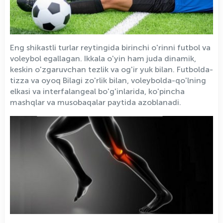
Eng shikastli turlar reytingida birinchi o'rinni futbol va
voleybol egallagan. Ikkala o'yin ham juda dinamik,
keskin o'zgaruvchan tezlik va og'ir yuk bilan. Futbolda-
tizza va oyoq Bilagi zo'rlik bilan, voleybolda-qo'lning
elkasi va interfalangeal bo'g'inlarida, ko'pincha
mashqlar va musobaqalar paytida azoblanadi.