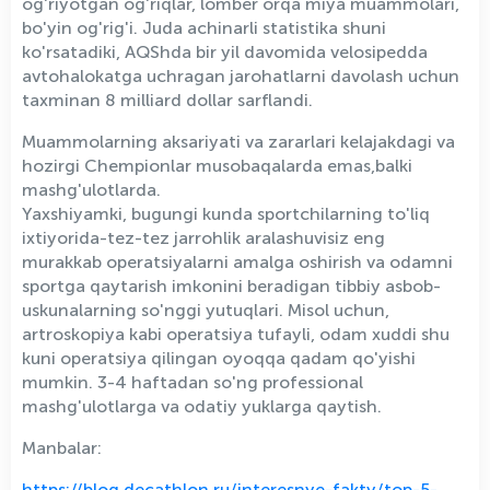
og'riyotgan og'riqlar, lomber orqa miya muammolari,
bo'yin og'rig'i. Juda achinarli statistika shuni
ko'rsatadiki, AQShda bir yil davomida velosipedda
avtohalokatga uchragan jarohatlarni davolash uchun
taxminan 8 milliard dollar sarflandi.
Muammolarning aksariyati va zararlari kelajakdagi va
hozirgi Chempionlar musobaqalarda emas,balki
mashg'ulotlarda.
Yaxshiyamki, bugungi kunda sportchilarning to'liq
ixtiyorida-tez-tez jarrohlik aralashuvisiz eng
murakkab operatsiyalarni amalga oshirish va odamni
sportga qaytarish imkonini beradigan tibbiy asbob-
uskunalarning so'nggi yutuqlari. Misol uchun,
artroskopiya kabi operatsiya tufayli, odam xuddi shu
kuni operatsiya qilingan oyoqqa qadam qo'yishi
mumkin. 3-4 haftadan so'ng professional
mashg'ulotlarga va odatiy yuklarga qaytish.
Manbalar:
https://blog.decathlon.ru/interesnye-fakty/top-5-