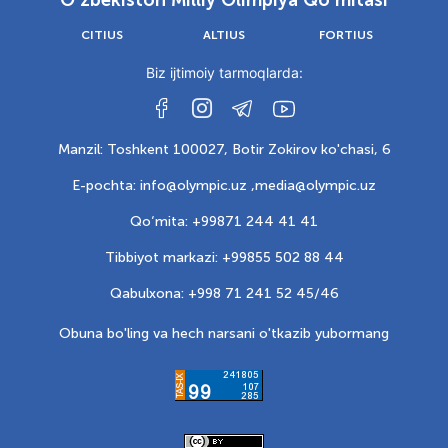
O‘zbekiston Milliy Olimpiya Qo‘mitasi
CITIUS
ALTIUS
FORTIUS
Biz ijtimoiy tarmoqlarda:
Manzil: Toshkent 100027, Botir Zokirov ko'chasi, 6
E-pochta: info@olympic.uz ,
media@olympic.uz
Qo‘mita: +99871 244 41 41
Tibbiyot markazi: +99855 502 88 44
Qabulxona: +998 71 241 52 45/46
Obuna bo'ling va hech narsani o'tkazib yubormang