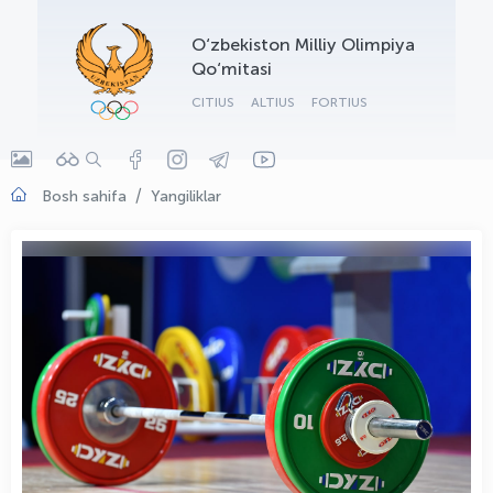
OLYMPCHIK AI - yordamchi
O‘zbekiston Milliy Olimpiya
Onlayn · olympic.uz
Qo‘mitasi
CITIUS
ALTIUS
FORTIUS
Bosh sahifa
Yangiliklar