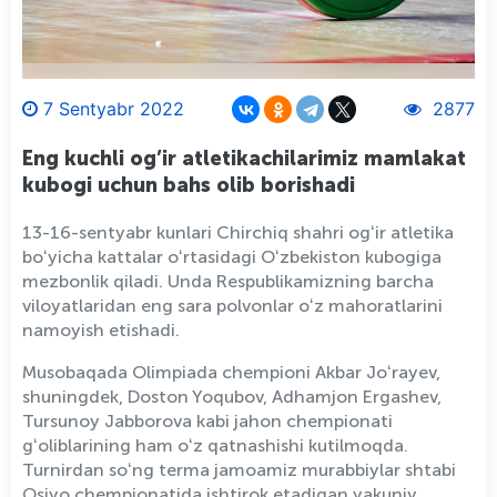
7 Sentyabr 2022
2877
Eng kuchli og’ir atletikachilarimiz mamlakat
kubogi uchun bahs olib borishadi
13-16-sentyabr kunlari Chirchiq shahri ogʻir atletika
boʻyicha kattalar oʻrtasidagi Oʻzbekiston kubogiga
mezbonlik qiladi. Unda Respublikamizning barcha
viloyatlaridan eng sara polvonlar oʻz mahoratlarini
namoyish etishadi.
Musobaqada Olimpiada chempioni Akbar Joʻrayev,
shuningdek, Doston Yoqubov, Adhamjon Ergashev,
Tursunoy Jabborova kabi jahon chempionati
gʻoliblarining ham oʻz qatnashishi kutilmoqda.
Turnirdan soʻng terma jamoamiz murabbiylar shtabi
Osiyo chempionatida ishtirok etadigan yakuniy