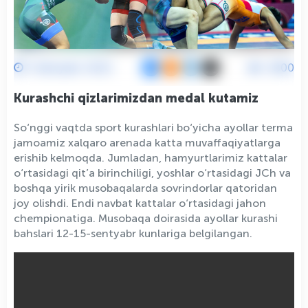
1 Sentyabr 2022
2800
Kurashchi qizlarimizdan medal kutamiz
So‘nggi vaqtda sport kurashlari bo‘yicha ayollar terma
jamoamiz xalqaro arenada katta muvaffaqiyatlarga
erishib kelmoqda. Jumladan, hamyurtlarimiz kattalar
o‘rtasidagi qit’a birinchiligi, yoshlar o‘rtasidagi JCh va
boshqa yirik musobaqalarda sovrindorlar qatoridan
joy olishdi. Endi navbat kattalar o‘rtasidagi jahon
chempionatiga. Musobaqa doirasida ayollar kurashi
bahslari 12-15-sentyabr kunlariga belgilangan.