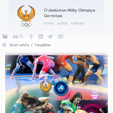
OLYMPCHIK AI - yordamchi
O‘zbekiston Milliy Olimpiya
Onlayn · olympic.uz
Qo‘mitasi
CITIUS
ALTIUS
FORTIUS
Bosh sahifa
Yangiliklar