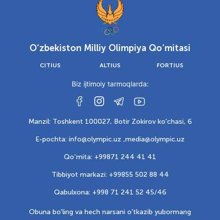
O‘zbekiston Milliy Olimpiya Qo‘mitasi
CITIUS
ALTIUS
FORTIUS
Biz ijtimoiy tarmoqlarda:
Manzil: Toshkent 100027, Botir Zokirov ko'chasi, 6
E-pochta: info@olympic.uz ,
media@olympic.uz
Qo‘mita: +99871 244 41 41
Tibbiyot markazi: +99855 502 88 44
Qabulxona: +998 71 241 52 45/46
Obuna bo'ling va hech narsani o'tkazib yubormang