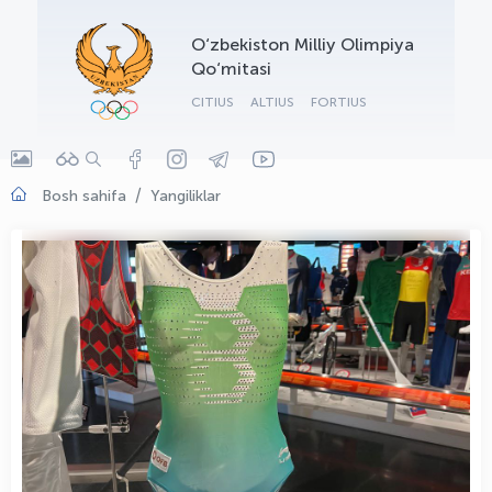
OLYMPCHIK AI - yordamchi
O‘zbekiston Milliy Olimpiya
Onlayn · olympic.uz
Qo‘mitasi
CITIUS
ALTIUS
FORTIUS
Bosh sahifa
Yangiliklar