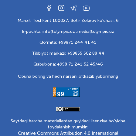
Manzil: Toshkent 100027, Botir Zokirov ko'chasi, 6
E-pochta: info@olympic.uz ,
media@olympic.uz
Qo‘mita: +99871 244 41 41
Tibbiyot markazi: +99855 502 88 44
Qabulxona: +998 71 241 52 45/46
Obuna bo'ling va hech narsani o'tkazib yubormang
Saytdagi barcha materiallardan quyidagi lisenziya bo‘yicha
foydalanish mumkin:
Creative Commons Attribution 4.0 International