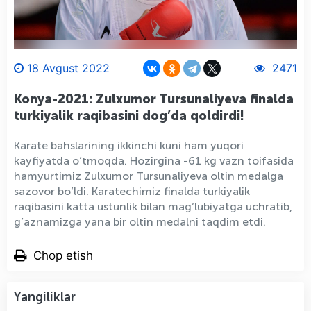
18 Avgust 2022
2471
Konya-2021: Zulxumor Tursunaliyeva finalda
turkiyalik raqibasini dog’da qoldirdi!
Karate bahslarining ikkinchi kuni ham yuqori
kayfiyatda o’tmoqda. Hozirgina -61 kg vazn toifasida
hamyurtimiz Zulxumor Tursunaliyeva oltin medalga
sazovor bo’ldi. Karatechimiz finalda turkiyalik
raqibasini katta ustunlik bilan mag’lubiyatga uchratib,
g’aznamizga yana bir oltin medalni taqdim etdi.
Chop etish
Yangiliklar