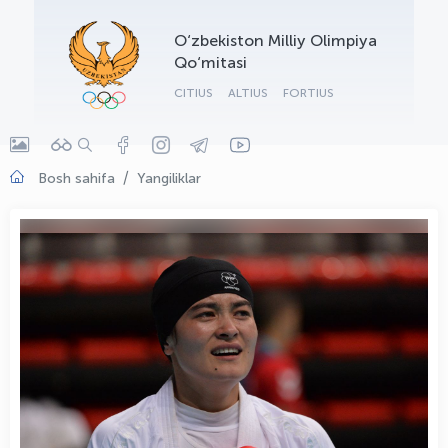
OLYMPCHIK AI - yordamchi
O‘zbekiston Milliy Olimpiya
Onlayn · olympic.uz
Qo‘mitasi
CITIUS
ALTIUS
FORTIUS
Bosh sahifa
Yangiliklar