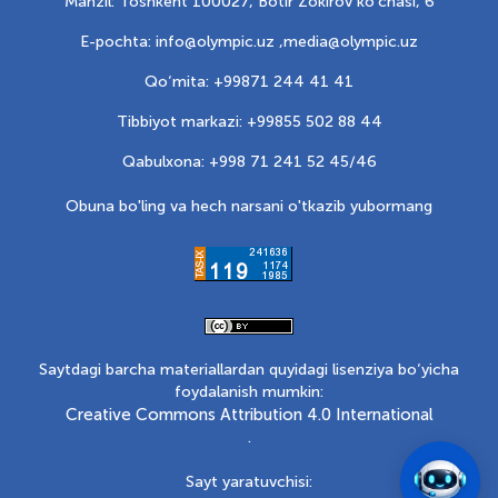
Manzil: Toshkent 100027, Botir Zokirov ko'chasi, 6
E-pochta: info@olympic.uz ,
media@olympic.uz
Qo‘mita: +99871 244 41 41
Tibbiyot markazi: +99855 502 88 44
Qabulxona: +998 71 241 52 45/46
Obuna bo'ling va hech narsani o'tkazib yubormang
Saytdagi barcha materiallardan quyidagi lisenziya bo‘yicha
foydalanish mumkin:
Creative Commons Attribution 4.0 International
.
Sayt yaratuvchisi: