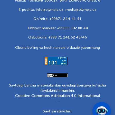
Manzil: Toshkent 100027, Botir Zokirov ko'chasi, 6
E-pochta: info@olympic.uz ,
media@olympic.uz
Qo‘mita: +99871 244 41 41
Tibbiyot markazi: +99855 502 88 44
Qabulxona: +998 71 241 52 45/46
Obuna bo'ling va hech narsani o'tkazib yubormang
Saytdagi barcha materiallardan quyidagi lisenziya bo‘yicha
foydalanish mumkin:
Creative Commons Attribution 4.0 International
.
Sayt yaratuvchisi: