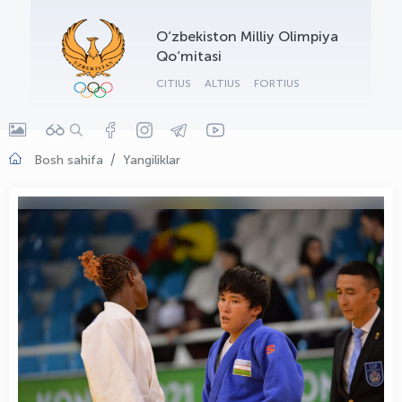
OLYMPCHIK AI - yordamchi
O‘zbekiston Milliy Olimpiya
Onlayn · olympic.uz
Qo‘mitasi
CITIUS
ALTIUS
FORTIUS
Bosh sahifa
Yangiliklar