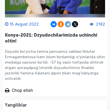
15 Avgust 2022
2162
Konya-2021: Dzyudochilarimizda uchinchi
oltin!
Dzyudo boʻyicha terma jamoamiz vakilasi Nilufar
Ermagambetova ham Islom birdamligi oʻyinlarida oltin
medalga sazovor boʻldi. -57 kg vazn toifasida ishtirok
etgan qoraqalpogʻistonlik dzyudochimiz finalda
jazoirlik Yamina Xalatani ippon bilan magʻlubiyatga
uchratdi.
Chop etish
Yangiliklar