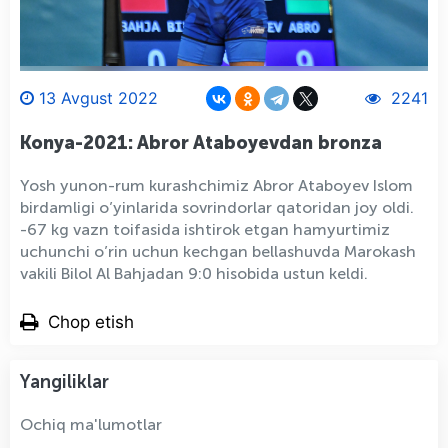
13 Avgust 2022
2241
Konya-2021: Abror Ataboyevdan bronza
Yosh yunon-rum kurashchimiz Abror Ataboyev Islom
birdamligi o’yinlarida sovrindorlar qatoridan joy oldi.
-67 kg vazn toifasida ishtirok etgan hamyurtimiz
uchunchi o’rin uchun kechgan bellashuvda Marokash
vakili Bilol Al Bahjadan 9:0 hisobida ustun keldi.
Chop etish
Yangiliklar
Ochiq ma'lumotlar