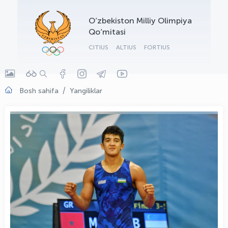
OLYMPCHIK AI - yordamchi
O‘zbekiston Milliy Olimpiya
Onlayn · olympic.uz
Qo‘mitasi
CITIUS
ALTIUS
FORTIUS
Bosh sahifa
Yangiliklar