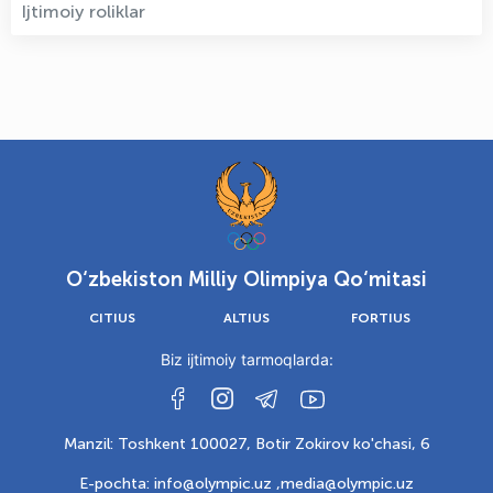
Ijtimoiy roliklar
O‘zbekiston Milliy Olimpiya Qo‘mitasi
CITIUS
ALTIUS
FORTIUS
Biz ijtimoiy tarmoqlarda:
Manzil: Toshkent 100027, Botir Zokirov ko'chasi, 6
E-pochta: info@olympic.uz ,
media@olympic.uz