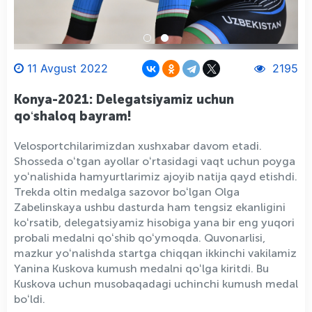
11 Avgust 2022
2195
Konya-2021: Delegatsiyamiz uchun
qoʻshaloq bayram!
Velosportchilarimizdan xushxabar davom etadi.
Shosseda oʻtgan ayollar oʻrtasidagi vaqt uchun poyga
yoʻnalishida hamyurtlarimiz ajoyib natija qayd etishdi.
Trekda oltin medalga sazovor boʻlgan Olga
Zabelinskaya ushbu dasturda ham tengsiz ekanligini
koʻrsatib, delegatsiyamiz hisobiga yana bir eng yuqori
probali medalni qoʻshib qoʻymoqda. Quvonarlisi,
mazkur yoʻnalishda startga chiqqan ikkinchi vakilamiz
Yanina Kuskova kumush medalni qoʻlga kiritdi. Bu
Kuskova uchun musobaqadagi uchinchi kumush medal
boʻldi.