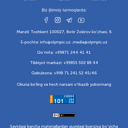
Biz ijtimoiy tarmoqlarda:
Manzil: Toshkent 100027, Botir Zokirov ko'chasi, 6
E-pochta: info@olympic.uz ,
media@olympic.uz
Qo‘mita: +99871 244 41 41
Tibbiyot markazi: +99855 502 88 44
Qabulxona: +998 71 241 52 45/46
Obuna bo'ling va hech narsani o'tkazib yubormang
Saytdagi barcha materiallardan quyidagi lisenziya bo‘yicha