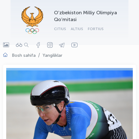
OLYMPCHIK AI - yordamchi
O‘zbekiston Milliy Olimpiya
Onlayn · olympic.uz
Qo‘mitasi
CITIUS
ALTIUS
FORTIUS
Bosh sahifa
Yangiliklar