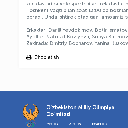
kun dasturida velosportchilar trek dasturi
Toshkent vaqti bilan soat 13:00 da boshla
beradi. Unda ishtirok etadigan jamoamiz tar
Erkaklar: Daniil Yevdokimov, Botir Ismatov
Ayollar: Nafosat Koziyeva, Sofiya Karimov
Zaxirada: Dmitriy Bocharov, Yanina Kuskov
Chop etish
O‘zbekiston Milliy Olimpiya
Qo‘mitasi
CITIUS
ALTIUS
FORTIUS