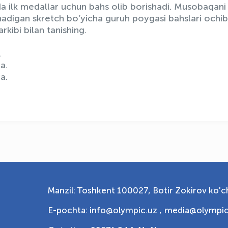
da ilk medallar uchun bahs olib borishadi. Musobaqani
nadigan skretch bo’yicha guruh poygasi bahslari ochib
kibi bilan tanishing.
.
a.
a.
Manzil: Toshkent 100027, Botir Zokirov ko'ch
E-pochta: info@olympic.uz ,
media@olympic