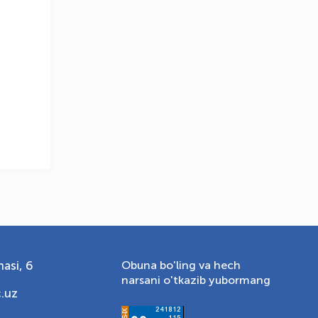
OLYMPCHIK AI - yordamchi
Onlayn · olympic.uz
asi, 6
Obuna bo'ling va hech
narsani o'tkazib yubormang
.uz