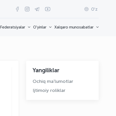
O'z
Federatsiyalar
O'yinlar
Xalqaro munosabatlar
Yangiliklar
Ochiq ma'lumotlar
Ijtimoiy roliklar