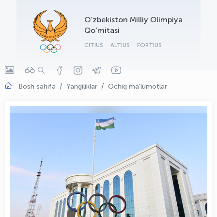
OLYMPCHIK AI - yordamchi
O‘zbekiston Milliy Olimpiya
Onlayn · olympic.uz
Qo‘mitasi
CITIUS
ALTIUS
FORTIUS
Bosh sahifa
Yangiliklar
Ochiq ma'lumotlar