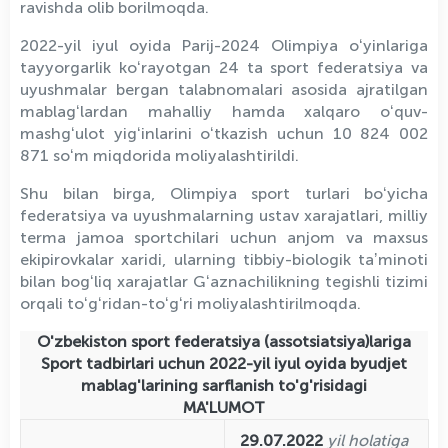
ravishda olib borilmoqda.
2022-yil iyul oyida Parij-2024 Olimpiya oʻyinlariga
tayyorgarlik koʻrayotgan 24 ta sport federatsiya va
uyushmalar bergan talabnomalari asosida ajratilgan
mablagʻlardan mahalliy hamda xalqaro oʻquv-
mashgʻulot yigʻinlarini oʻtkazish uchun 10 824 002
871 soʻm miqdorida moliyalashtirildi.
Shu bilan birga, Olimpiya sport turlari boʻyicha
federatsiya va uyushmalarning ustav xarajatlari, milliy
terma jamoa sportchilari uchun anjom va maxsus
ekipirovkalar xaridi, ularning tibbiy-biologik taʼminoti
bilan bogʻliq xarajatlar Gʻaznachilikning tegishli tizimi
orqali toʻgʻridan-toʻgʻri moliyalashtirilmoqda.
O'zbekiston sport federatsiya (assotsiatsiya)lariga
Sport tadbirlari uchun 2022-yil iyul oyida byudjet
mablag'larining sarflanish to'g'risidagi
MA'LUMOT
29.07.2022
yil holatiga