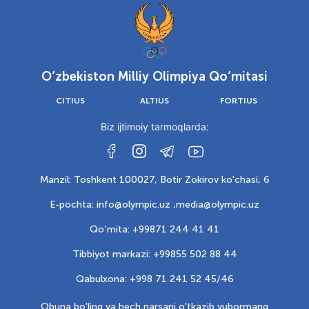
O‘zbekiston Milliy Olimpiya Qo‘mitasi
CITIUS
ALTIUS
FORTIUS
Biz ijtimoiy tarmoqlarda:
Manzil: Toshkent 100027, Botir Zokirov ko'chasi, 6
E-pochta: info@olympic.uz ,
media@olympic.uz
Qo‘mita: +99871 244 41 41
Tibbiyot markazi: +99855 502 88 44
Qabulxona: +998 71 241 52 45/46
Obuna bo'ling va hech narsani o'tkazib yubormang