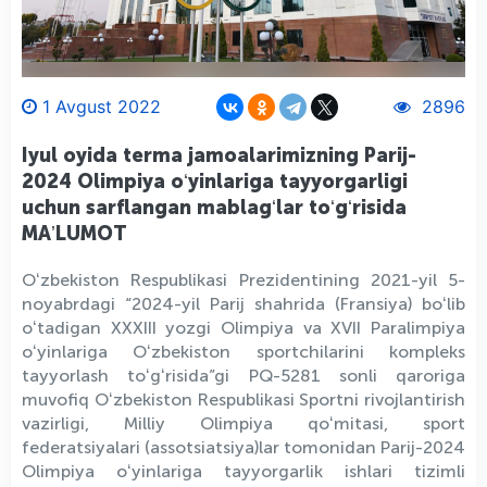
1 Avgust 2022
2896
Iyul oyida terma jamoalarimizning Parij-
2024 Olimpiya oʻyinlariga tayyorgarligi
uchun sarflangan mablagʻlar toʻgʻrisida
MAʼLUMOT
Oʻzbekiston Respublikasi Prezidentining 2021-yil 5-
noyabrdagi “2024-yil Parij shahrida (Fransiya) boʻlib
oʻtadigan XXXIII yozgi Olimpiya va XVII Paralimpiya
oʻyinlariga Oʻzbekiston sportchilarini kompleks
tayyorlash toʻgʻrisida”gi PQ-5281 sonli qaroriga
muvofiq Oʻzbekiston Respublikasi Sportni rivojlantirish
vazirligi, Milliy Olimpiya qoʻmitasi, sport
federatsiyalari (assotsiatsiya)lar tomonidan Parij-2024
Olimpiya oʻyinlariga tayyorgarlik ishlari tizimli