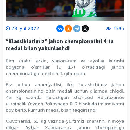
28 Iyul 2022
1565
“Klassiklarimiz” jahon chempionatini 4 ta
medal bilan yakunlashdi
Rim shahri erkin, yunon-rum va ayollar kurashi
boʻyicha oʻsmirlar (U 17) oʻrtasidagi jahon
chempionatiga mezbonlik qilmoqda.
Biz uchun ahamiyatlisi, ikki kurashchimiz jahon
chempionatining oltin medali uchun gilamga chiqdi.
45 kg vaznda kurashgan Shahzod Roʻzioxunov
ukrainalik Yevgen Pokovbaga 0-9 hisobida imkoniyatni
boy berib, kumush medal bilan taqdirlandi.
Quvonarlisi, 51 kg vaznda yurtimiz sharafini himoya
qilgan Aytjan Xalmaxanov jahon chempioniga