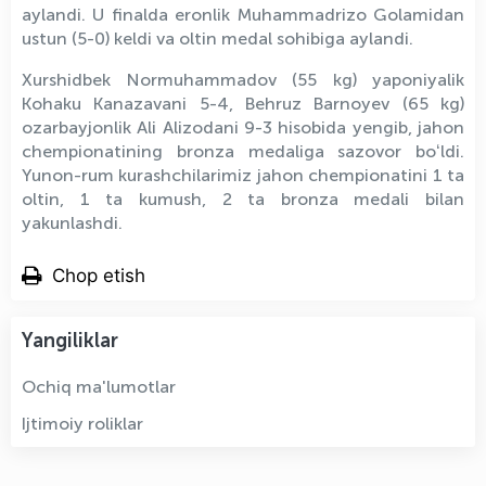
aylandi. U finalda eronlik Muhammadrizo Golamidan
ustun (5-0) keldi va oltin medal sohibiga aylandi.
Xurshidbek Normuhammadov (55 kg) yaponiyalik
Kohaku Kanazavani 5-4, Behruz Barnoyev (65 kg)
ozarbayjonlik Ali Alizodani 9-3 hisobida yengib, jahon
chempionatining bronza medaliga sazovor boʻldi.
Yunon-rum kurashchilarimiz jahon chempionatini 1 ta
oltin, 1 ta kumush, 2 ta bronza medali bilan
yakunlashdi.
Chop etish
Yangiliklar
Ochiq ma'lumotlar
Ijtimoiy roliklar