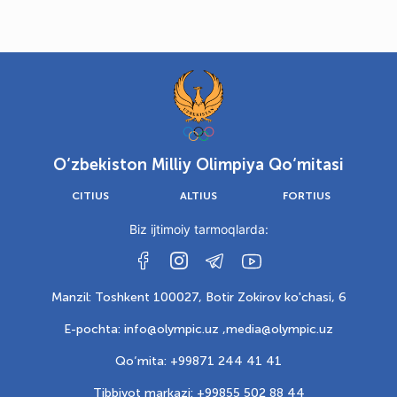
O‘zbekiston Milliy Olimpiya Qo‘mitasi
CITIUS
ALTIUS
FORTIUS
Biz ijtimoiy tarmoqlarda:
Manzil: Toshkent 100027, Botir Zokirov ko'chasi, 6
E-pochta: info@olympic.uz ,
media@olympic.uz
Qo‘mita: +99871 244 41 41
Tibbiyot markazi: +99855 502 88 44