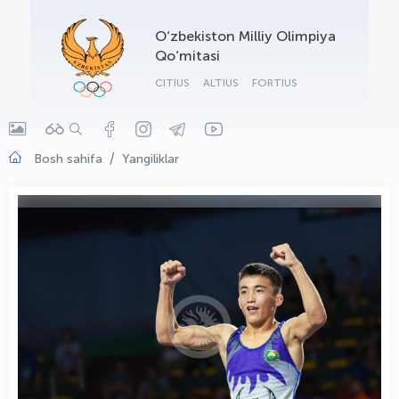
OLYMPCHIK AI - yordamchi
O‘zbekiston Milliy Olimpiya
Onlayn · olympic.uz
Qo‘mitasi
CITIUS
ALTIUS
FORTIUS
Bosh sahifa
Yangiliklar