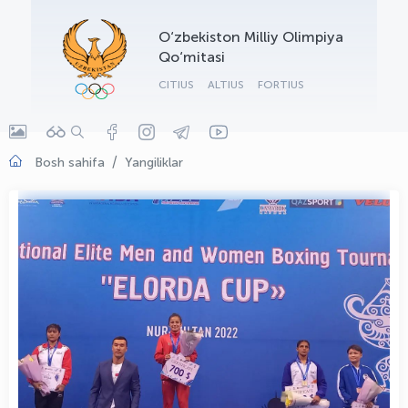
OLYMPCHIK AI - yordamchi
O‘zbekiston Milliy Olimpiya
Onlayn · olympic.uz
Qo‘mitasi
CITIUS
ALTIUS
FORTIUS
Bosh sahifa
Yangiliklar