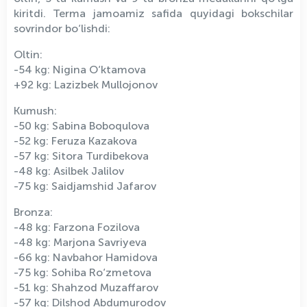
kiritdi. Terma jamoamiz safida quyidagi bokschilar
sovrindor bo‘lishdi:
Oltin:
-54 kg: Nigina O‘ktamova
+92 kg: Lazizbek Mullojonov
Kumush:
-50 kg: Sabina Boboqulova
-52 kg: Feruza Kazakova
-57 kg: Sitora Turdibekova
-48 kg: Asilbek Jalilov
-75 kg: Saidjamshid Jafarov
Bronza:
-48 kg: Farzona Fozilova
-48 kg: Marjona Savriyeva
-66 kg: Navbahor Hamidova
-75 kg: Sohiba Ro‘zmetova
-51 kg: Shahzod Muzaffarov
-57 kg: Dilshod Abdumurodov