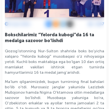
4 Iyul 2022
3287
Bokschilarimiz “Yelorda kubogi”da 16 ta
medalga sazovor bo‘lishdi
Qozog‘istonning Nur-Sulton shahrida boks bo‘yicha
xalqaro "Yelorda kubogi" musobaqasi o‘z nihoyasiga
yetdi. Kuchli boks maktabiga ega bo‘lgan 10 dan ortiq
mamlakat vakillari ishtirok etgan turnirda
hamyurtlarimiz 16 ta medal jamg‘arishdi.
Ma’lum qilganimizdek, bugun turnirning final bahslari
bo‘lib o‘tdi. Murosasiz janglar yakunida Lazizbek
Mullojonov hamda Nigina O‘ktamova oltin medallarga
sazovor bo‘lishdi. Musobaqa yakuniga ko‘ra,
O‘zbekiston erkaklar va ayollar terma jamoalari 2 ta
oltin, 5 ta kumush va 9 ta bronza medallarini qo‘lga