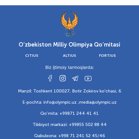
O‘zbekiston Milliy Olimpiya Qo‘mitasi
CITIUS
ALTIUS
FORTIUS
Biz ijtimoiy tarmoqlarda:
Manzil: Toshkent 100027, Botir Zokirov ko'chasi, 6
E-pochta: info@olympic.uz ,
media@olympic.uz
Qo‘mita: +99871 244 41 41
Tibbiyot markazi: +99855 502 88 44
Qabulxona: +998 71 241 52 45/46