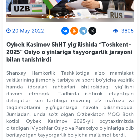
20 May 2022
3605
Oybek Kasimov ShHT yigʻilishida “Toshkent-
2025” Osiyo oʻyinlariga tayyorgarlik jarayoni
bilan tanishtirdi
Shanxay Hamkorlik Tashkilotiga aʼzo mamlakat
vakillarining jismoniy tarbiya va sport boʻyicha vazirlik
hamda idoralari rahbarlari ishtirokidagi yigʻilishi
davom etmoqda. Tadbirda ishtirok etayotgan
delegatlar kun tartibiga muvofiq oʻz maʼruza va
taqdimotlarini yigʻilganlarga havola qilishmoqda.
Jumladan, unda soʻz olgan Oʻzbekiston MOQ Bosh
kotibi Oybek Kasimov 2025-yil poytaxtimizda
oʻtadigan IV yoshlar Osiyo va Paraosiyo oʻyinlariga olib
borilayotgan tayyorgarlik boʻyicha maʼlumot berdi.