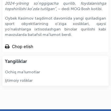
2024-yilning soʻnggigacha qurilib, foydalanishga
topshirilishi koʻzda tutilgan”
, – dedi MOQ Bosh kotibi.
Oybek Kasimov taqdimot davomida yangi quriladigan
sport obyektlarining oʻziga xosliklari, qaysi
yoʻnalishlarga ixtisoslashgan binolar qurilishi kabi
mavzularda batafsil maʼlumot berdi.
Chop etish
Yangiliklar
Ochiq ma'lumotlar
Ijtimoiy roliklar