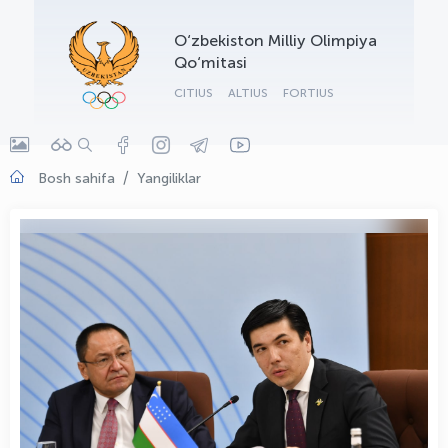
OLYMPCHIK AI - yordamchi
O‘zbekiston Milliy Olimpiya
Onlayn · olympic.uz
Qo‘mitasi
CITIUS
ALTIUS
FORTIUS
Bosh sahifa
Yangiliklar