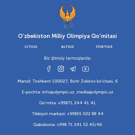
O‘zbekiston Milliy Olimpiya Qo‘mitasi
CITIUS
ALTIUS
FORTIUS
Biz ijtimoiy tarmoqlarda:
Manzil: Toshkent 100027, Botir Zokirov ko'chasi, 6
E-pochta: info@olympic.uz ,
media@olympic.uz
Qo‘mita: +99871 244 41 41
Tibbiyot markazi: +99855 502 88 44
Qabulxona: +998 71 241 52 45/46