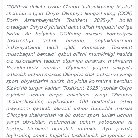
“2020-yil dekabr oyida Oʻmon Sultonligining Maskat
shahrida oʻtgan Osiyo Olimpiya kengashining (OOK)
Bosh Assambleyasida Toshkent 2025-yil boʻlib
oʻtadigan Osiyo oʻyinlarini qabul qilish huquqini qoʻlga
kiritdi. Bu boʻyicha OOKning maxsus komissiyasi
Toshkentga tashrif buyurib, poytaxtimizning
imkoniyatlarini tahlil qildi. Komissiya Toshkent
musobaqani bemalol qabul qilishi mumkinligi haqida
oʻz xulosalarini taqdim etganiga qaramay, muhtaram
Prezidentimiz mazkur Oʻyinlarni yuqori saviyada
oʻtkazish uchun maxsus Olimpiya shaharchasi va yangi
sport obyektlarini qurish boʻyicha koʻrsatma berdilar.
Siz koʻrib turgan kadrlar “Toshkent-2025” yoshlar Osiyo
oʻyinlari uchun barpo etiladigan yangi Olimpiya
shaharchasining loyihasidan. 100 gektardan oshiq
maydonni qamrab oluvchi ushbu hududda maxsus
Olimpiya shaharchasi va bir qator sport turlari uchun
yangi obyektlar, mehmonlar uchun yotoqxona va
boshqa binolarni uchratish mumkin. Ayni paytda
loyihaning smeta hujjatlari tasdiqlanish jarayonida va