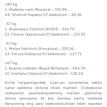
+80 kg:
1. Vladislav Larin (Rossiya) – 352.96 ...
44. Shohruh Rajabov (Oʻzbekiston) – 46.56
-57 kg:
1. Anastasiya Zolotich (AQSH) – 316.70 ...
13. Charos Qayumova (Oʻzbekiston) – 125.53
-67 kg:
1. Matea Yelichich (Xorvatiya) – 335.26 ...
14. Feruza Sodiqova (Oʻzbekiston) – 127.71
+67 kg:
1. Byanka Uolkden (Buyuk Britaniya) – 344.76 ...
10. Svetlana Osipova (Oʻzbekiston) – 130.10
Koʻrib turganingizdek, Gran-pri turnirlarida sakkiz
nafar vakilimiz ishtirok etishi mumkin. Oʻzbekiston
taekvondo assotsiatsiyasining maʼlum qilishicha,
terma jamoamiz ilk bor bunday katta tarkibda
dunyoning eng sara taekvondochilari bilan raqobat