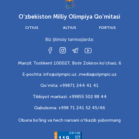
O‘zbekiston Milliy Olimpiya Qo‘mitasi
CITIUS
ALTIUS
FORTIUS
Biz ijtimoiy tarmoqlarda:
Manzil: Toshkent 100027, Botir Zokirov ko'chasi, 6
E-pochta: info@olympic.uz ,
media@olympic.uz
Qo‘mita: +99871 244 41 41
Tibbiyot markazi: +99855 502 88 44
Qabulxona: +998 71 241 52 45/46
Obuna bo'ling va hech narsani o'tkazib yubormang