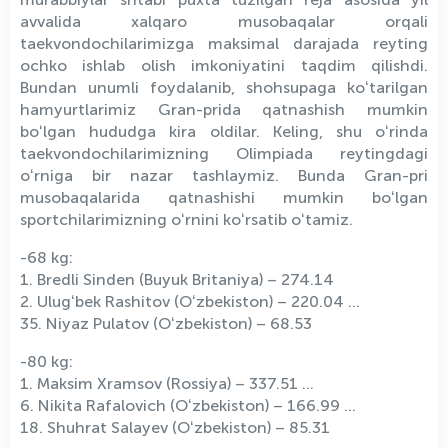
avvalida xalqaro musobaqalar orqali
taekvondochilarimizga maksimal darajada reyting
ochko ishlab olish imkoniyatini taqdim qilishdi.
Bundan unumli foydalanib, shohsupaga koʻtarilgan
hamyurtlarimiz Gran-prida qatnashish mumkin
boʻlgan hududga kira oldilar. Keling, shu oʻrinda
taekvondochilarimizning Olimpiada reytingdagi
oʻrniga bir nazar tashlaymiz. Bunda Gran-pri
musobaqalarida qatnashishi mumkin boʻlgan
sportchilarimizning oʻrnini koʻrsatib oʻtamiz.
-68 kg:
1. Bredli Sinden (Buyuk Britaniya) – 274.14
2. Ulugʻbek Rashitov (Oʻzbekiston) – 220.04 …
35. Niyaz Pulatov (Oʻzbekiston) – 68.53
-80 kg:
1. Maksim Xramsov (Rossiya) – 337.51 ...
6. Nikita Rafalovich (Oʻzbekiston) – 166.99 ...
18. Shuhrat Salayev (Oʻzbekiston) – 85.31