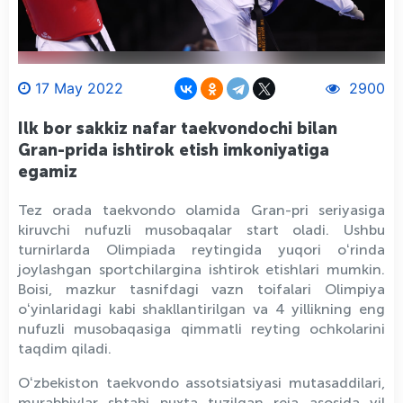
17 May 2022
2900
Ilk bor sakkiz nafar taekvondochi bilan
Gran-prida ishtirok etish imkoniyatiga
egamiz
Tez orada taekvondo olamida Gran-pri seriyasiga
kiruvchi nufuzli musobaqalar start oladi. Ushbu
turnirlarda Olimpiada reytingida yuqori oʻrinda
joylashgan sportchilargina ishtirok etishlari mumkin.
Boisi, mazkur tasnifdagi vazn toifalari Olimpiya
oʻyinlaridagi kabi shakllantirilgan va 4 yillikning eng
nufuzli musobaqasiga qimmatli reyting ochkolarini
taqdim qiladi.
Oʻzbekiston taekvondo assotsiatsiyasi mutasaddilari,
murabbiylar shtabi puxta tuzilgan reja asosida yil