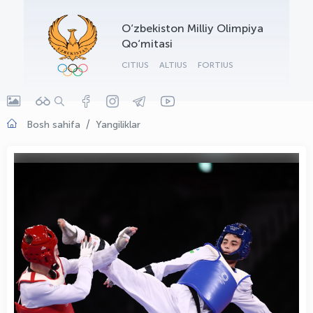
OLYMPCHIK AI - yordamchi
O‘zbekiston Milliy Olimpiya
Onlayn · olympic.uz
Qo‘mitasi
CITIUS
ALTIUS
FORTIUS
Bosh sahifa
Yangiliklar