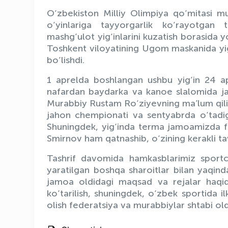
O‘zbekiston Milliy Olimpiya qo‘mitasi m
o‘yinlariga tayyorgarlik ko‘rayotgan t
mashg‘ulot yig‘inlarini kuzatish borasida 
Toshkent viloyatining Ugom maskanida yig
bo‘lishdi.
1 aprelda boshlangan ushbu yig‘in 24 ap
nafardan baydarka va kanoe slalomida j
Murabbiy Rustam Ro‘ziyevning ma’lum qilishc
jahon chempionati va sentyabrda o‘tadiga
Shuningdek, yig‘inda terma jamoamizda fao
Smirnov ham qatnashib, o‘zining kerakli ta
Tashrif davomida hamkasblarimiz sportc
yaratilgan boshqa sharoitlar bilan yaqin
jamoa oldidagi maqsad va rejalar haqid
ko‘tarilish, shuningdek, o‘zbek sportida 
olish federatsiya va murabbiylar shtabi ol