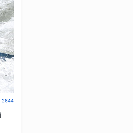
2644
i