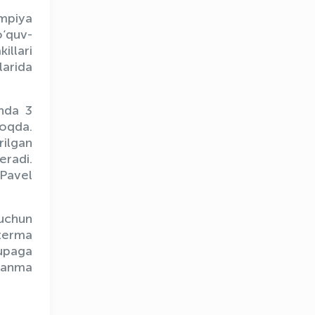
impiya
‘quv-
illari
larida
unda 3
moqda.
rilgan
eradi.
 Pavel
OLYMPCHIK AI - yordamchi
Onlayn · olympic.uz
 uchun
 terma
upaga
llanma