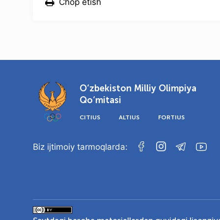
Chop etish
O‘zbekiston Milliy Olimpiya
Qo‘mitasi
CITIUS
ALTIUS
FORTIUS
Biz ijtimoiy tarmoqlarda: