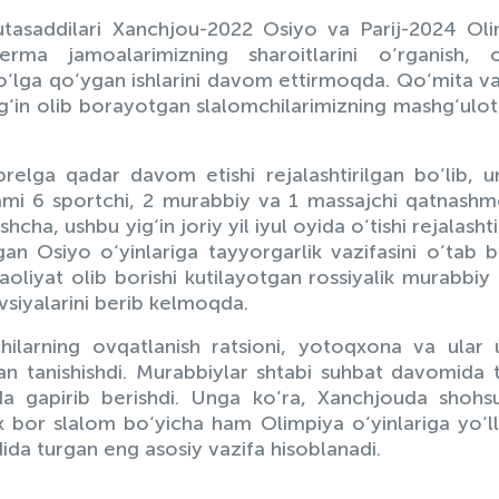
utasaddilari Xanchjou-2022 Osiyo va Parij-2024 Ol
erma jamoalarimizning sharoitlarini o‘rganish, o
yo‘lga qo‘ygan ishlarini davom ettirmoqda. Qo‘mita vak
‘in olib borayotgan slalomchilarimizning mashg‘ulot
relga qadar davom etishi rejalashtirilgan bo‘lib, 
ami 6 sportchi, 2 murabbiy va 1 massajchi qatnash
ha, ushbu yig‘in joriy yil iyul oyida o‘tishi rejalashti
n Osiyo o‘yinlariga tayyorgarlik vazifasini o‘tab b
liyat olib borishi kutilayotgan rossiyalik murabbiy
vsiyalarini berib kelmoqda.
hilarning ovqatlanish ratsioni, yotoqxona va ular
dan tanishishdi. Murabbiylar shtabi suhbat davomida
a gapirib berishdi. Unga ko‘ra, Xanchjouda shohs
ilk bor slalom bo‘yicha ham Olimpiya o‘yinlariga yo‘
dida turgan eng asosiy vazifa hisoblanadi.