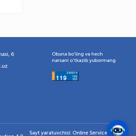
asi, 6
Obuna bo'ling va hech
narsani o'tkazib yubormang
.uz
Sayt yaratuvchisi:
Online Service