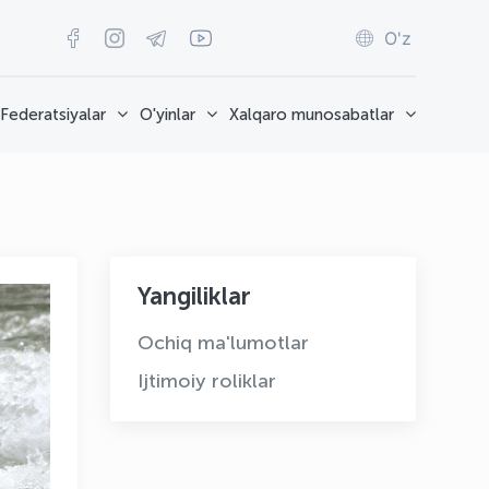
O'z
Federatsiyalar
O'yinlar
Xalqaro munosabatlar
Yangiliklar
Ochiq ma'lumotlar
Ijtimoiy roliklar