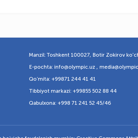
Manzil: Toshkent 100027, Botir Zokirov ko'ch
E-pochta: info@olympic.uz ,
media@olympic
Qo‘mita: +99871 244 41 41
Tibbiyot markazi: +99855 502 88 44
Qabulxona: +998 71 241 52 45/46