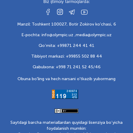
Biz ijtimoiy tarmoqlarda:
Manzil: Toshkent 100027, Botir Zokirov ko'chasi, 6
E-pochta: info@olympic.uz ,
media@olympic.uz
Qo‘mita: +99871 244 41 41
Tibbiyot markazi: +99855 502 88 44
Qabulxona: +998 71 241 52 45/46
Obuna bo'ling va hech narsani o'tkazib yubormang
Saytdagi barcha materiallardan quyidagi lisenziya bo‘yicha
foydalanish mumkin: