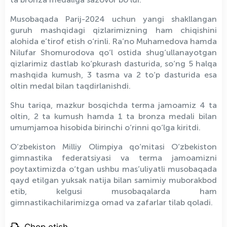
Musobaqada Parij-2024 uchun yangi shakllangan
guruh mashqidagi qizlarimizning ham chiqishini
alohida e’tirof etish o‘rinli. Ra’no Muhamedova hamda
Nilufar Shomurodova qo‘l ostida shug‘ullanayotgan
qizlarimiz dastlab ko‘pkurash dasturida, so‘ng 5 halqa
mashqida kumush, 3 tasma va 2 to‘p dasturida esa
oltin medal bilan taqdirlanishdi.
Shu tariqa, mazkur bosqichda terma jamoamiz 4 ta
oltin, 2 ta kumush hamda 1 ta bronza medali bilan
umumjamoa hisobida birinchi o‘rinni qo‘lga kiritdi.
O‘zbekiston Milliy Olimpiya qo‘mitasi O‘zbekiston
gimnastika federatsiyasi va terma jamoamizni
poytaxtimizda o‘tgan ushbu mas’uliyatli musobaqada
qayd etilgan yuksak natija bilan samimiy muborakbod
etib, kelgusi musobaqalarda ham
gimnastikachilarimizga omad va zafarlar tilab qoladi.