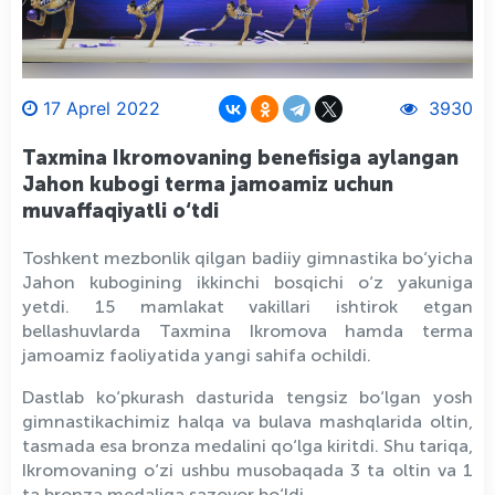
17 Aprel 2022
3930
Taxmina Ikromovaning benefisiga aylangan
Jahon kubogi terma jamoamiz uchun
muvaffaqiyatli o‘tdi
Toshkent mezbonlik qilgan badiiy gimnastika bo‘yicha
Jahon kubogining ikkinchi bosqichi o‘z yakuniga
yetdi. 15 mamlakat vakillari ishtirok etgan
bellashuvlarda Taxmina Ikromova hamda terma
jamoamiz faoliyatida yangi sahifa ochildi.
Dastlab ko‘pkurash dasturida tengsiz bo‘lgan yosh
gimnastikachimiz halqa va bulava mashqlarida oltin,
tasmada esa bronza medalini qo‘lga kiritdi. Shu tariqa,
Ikromovaning o‘zi ushbu musobaqada 3 ta oltin va 1
ta bronza medaliga sazovor bo‘ldi.