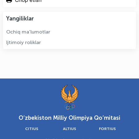
Chop etish
Yangiliklar
Ochiq ma'lumotlar
Ijtimoiy roliklar
O‘zbekiston Milliy Olimpiya Qo‘mitasi
CITIUS
ALTIUS
FORTIUS