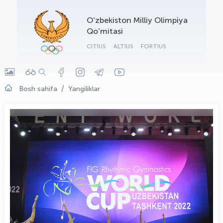
OLYMPCHIK AI - yordamchi
O‘zbekiston Milliy Olimpiya
Onlayn · olympic.uz
Qo‘mitasi
CITIUS
ALTIUS
FORTIUS
Bosh sahifa
Yangiliklar