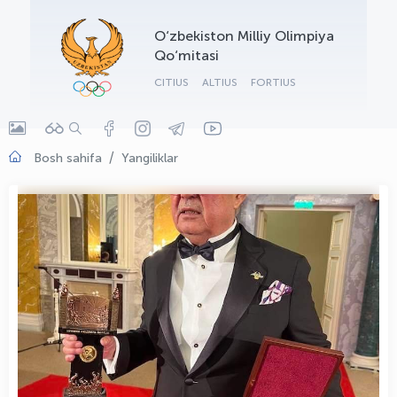
OLYMPCHIK AI - yordamchi
O‘zbekiston Milliy Olimpiya
Onlayn · olympic.uz
Qo‘mitasi
CITIUS
ALTIUS
FORTIUS
Bosh sahifa
Yangiliklar