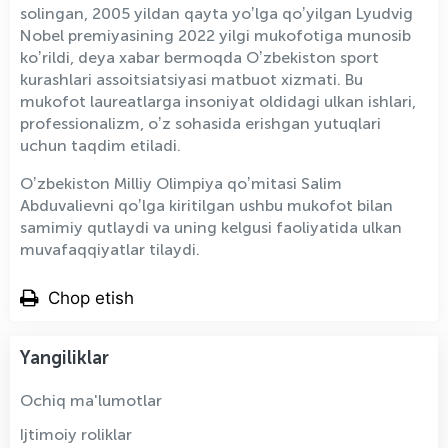
solingan, 2005 yildan qayta yoʼlga qoʼyilgan Lyudvig
Nobel premiyasining 2022 yilgi mukofotiga munosib
koʼrildi, deya xabar bermoqda Oʼzbekiston sport
kurashlari assoitsiatsiyasi matbuot xizmati. Bu
mukofot laureatlarga insoniyat oldidagi ulkan ishlari,
professionalizm, oʼz sohasida erishgan yutuqlari
uchun taqdim etiladi.
Oʼzbekiston Milliy Olimpiya qoʼmitasi Salim
Аbduvalievni qoʼlga kiritilgan ushbu mukofot bilan
samimiy qutlaydi va uning kelgusi faoliyatida ulkan
muvafaqqiyatlar tilaydi.
Chop etish
Yangiliklar
Ochiq ma'lumotlar
Ijtimoiy roliklar