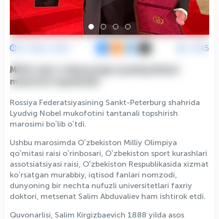
27 Mart 2022
5345
MOQ raisi oʼrinbosariga Lyudvig Nobel
mukofoti topshirildi
Rossiya Federatsiyasining Sankt-Peterburg shahrida
Lyudvig Nobel mukofotini tantanali topshirish
marosimi boʼlib oʼtdi.
Ushbu marosimda Oʼzbekiston Milliy Olimpiya
qoʼmitasi raisi oʼrinbosari, Oʼzbekiston sport kurashlari
assotsiatsiyasi raisi, Oʼzbekiston Respublikasida xizmat
koʼrsatgan murabbiy, iqtisod fanlari nomzodi,
dunyoning bir nechta nufuzli universitetlari faxriy
doktori, metsenat Salim Аbduvaliev ham ishtirok etdi.
Quvonarlisi, Salim Kirgizbaevich 1888 yilda asos