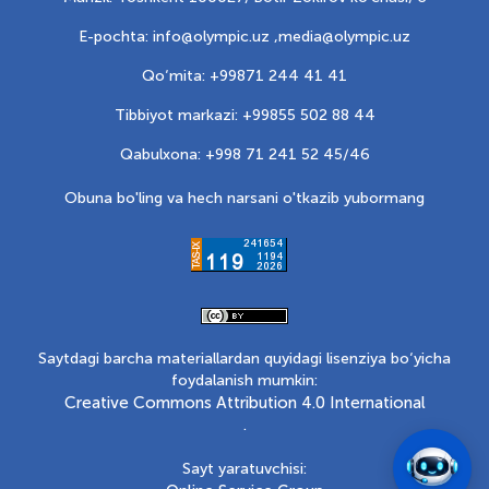
E-pochta: info@olympic.uz ,
media@olympic.uz
Qo‘mita: +99871 244 41 41
Tibbiyot markazi: +99855 502 88 44
Qabulxona: +998 71 241 52 45/46
Obuna bo'ling va hech narsani o'tkazib yubormang
Saytdagi barcha materiallardan quyidagi lisenziya bo‘yicha
foydalanish mumkin:
Creative Commons Attribution 4.0 International
.
Sayt yaratuvchisi: