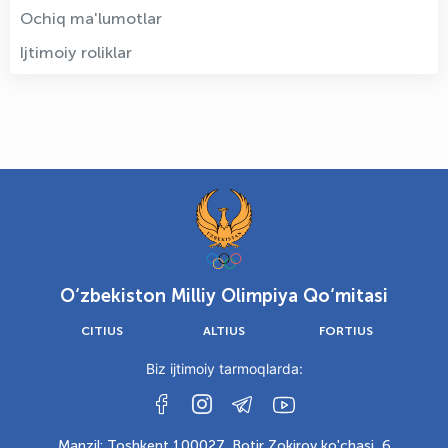
Ochiq ma'lumotlar
Ijtimoiy roliklar
O‘zbekiston Milliy Olimpiya Qo‘mitasi
CITIUS
ALTIUS
FORTIUS
Biz ijtimoiy tarmoqlarda:
Manzil: Toshkent 100027, Botir Zokirov ko'chasi, 6