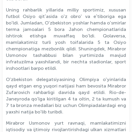
Uning rahbarlik yillarida milliy sportimiz, xususan
futbol Osiyo qitʼasida oʻz obroʻ va eʼtiboriga ega
boʻldi. Jumladan, Oʻzbekiston yoshlar hamda oʻsmirlar
terma jamoalari 5 bora Jahon chempionatlarida
ishtirok etishga muvaffaq boʻldi. Qolaversa,
mamlakatimiz turli yosh toifalarida 5 ta Osiyo
chempionatiga mezbonlik qildi. Shuningdek, Mirabror
Usmonov tashabbusi bilan yurtimizda mavjud
infratuzilma yaxshilandi, bir nechta stadionlar, sport
inshootlari barpo etildi.
Oʻzbekiston delegatsiyasining Olimpiya oʻyinlarida
qayd etgan eng yuqori natijasi ham bevosita Mirabror
Zufarovich rahbarligi davrida qayd etildi. Rio-de-
Janeyroda qoʻlga kiritilgan 4 ta oltin, 2 ta kumush va
7 ta bronza medallari biz uchun Olimpiadalardagi eng
yaxshi natija boʻlib turibdi.
Mirabror Usmonov yurt ravnaqi, mamlakatimizni
iqtisodiy va ijtimoiy rivojlantirishdagi ulkan xizmatlari