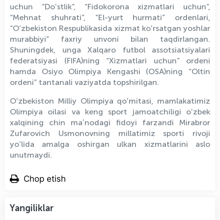
uchun “Doʻstlik”, “Fidokorona xizmatlari uchun”,
“Mehnat shuhrati”, “El-yurt hurmati” ordenlari,
“Oʻzbekiston Respublikasida xizmat koʻrsatgan yoshlar
murabbiyi” faxriy unvoni bilan taqdirlangan.
Shuningdek, unga Xalqaro futbol assotsiatsiyalari
federatsiyasi (FIFA)ning “Xizmatlari uchun” ordeni
hamda Osiyo Olimpiya Kengashi (OSA)ning “Oltin
ordeni” tantanali vaziyatda topshirilgan.
Oʻzbekiston Milliy Olimpiya qoʻmitasi, mamlakatimiz
Olimpiya oilasi va keng sport jamoatchiligi oʻzbek
xalqining chin maʼnodagi fidoyi farzandi Mirabror
Zufarovich Usmonovning millatimiz sporti rivoji
yoʻlida amalga oshirgan ulkan xizmatlarini aslo
unutmaydi.
Chop etish
Yangiliklar