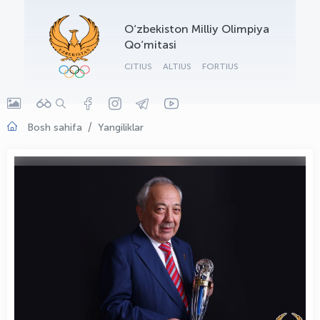
OLYMPCHIK AI - yordamchi
O‘zbekiston Milliy Olimpiya
Onlayn · olympic.uz
Qo‘mitasi
CITIUS
ALTIUS
FORTIUS
Bosh sahifa
Yangiliklar