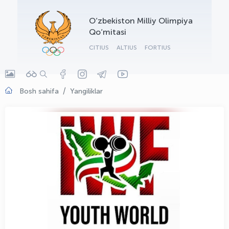
OLYMPCHIK AI - yordamchi
O‘zbekiston Milliy Olimpiya
Onlayn · olympic.uz
Qo‘mitasi
CITIUS
ALTIUS
FORTIUS
Bosh sahifa
Yangiliklar