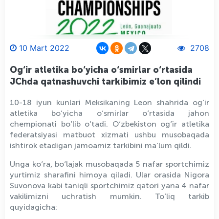
10 Mart 2022
2708
Og‘ir atletika bo‘yicha o‘smirlar o‘rtasida
JChda qatnashuvchi tarkibimiz e’lon qilindi
10-18 iyun kunlari Meksikaning Leon shahrida og‘ir
atletika bo‘yicha o‘smirlar o‘rtasida jahon
chempionati bo‘lib o‘tadi. O‘zbekiston og‘ir atletika
federatsiyasi matbuot xizmati ushbu musobaqada
ishtirok etadigan jamoamiz tarkibini ma’lum qildi.
Unga ko‘ra, bo‘lajak musobaqada 5 nafar sportchimiz
yurtimiz sharafini himoya qiladi. Ular orasida Nigora
Suvonova kabi taniqli sportchimiz qatori yana 4 nafar
vakilimizni uchratish mumkin. To‘liq tarkib
quyidagicha: