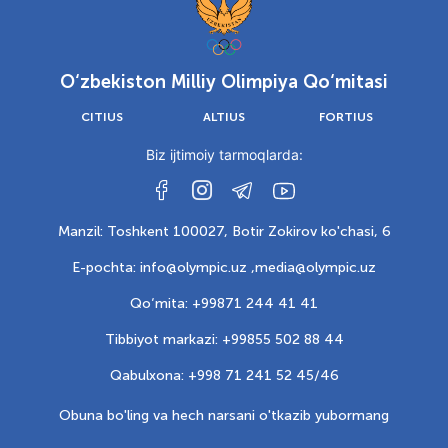
O‘zbekiston Milliy Olimpiya Qo‘mitasi
CITIUS
ALTIUS
FORTIUS
Biz ijtimoiy tarmoqlarda:
Manzil: Toshkent 100027, Botir Zokirov ko'chasi, 6
E-pochta: info@olympic.uz ,
media@olympic.uz
Qo‘mita: +99871 244 41 41
Tibbiyot markazi: +99855 502 88 44
Qabulxona: +998 71 241 52 45/46
Obuna bo'ling va hech narsani o'tkazib yubormang