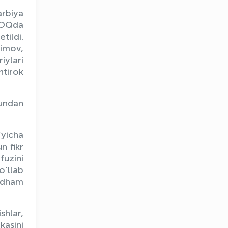
arbiya
 MOQda
tildi.
imov,
iylari
htirok
hundan
‘yicha
n fikr
fuzini
‘llab
 Adham
shlar,
kasini