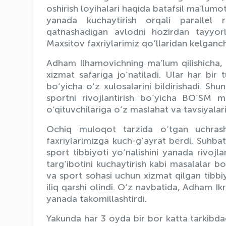
oshirish loyihalari haqida batafsil ma’lumo
yanada kuchaytirish orqali parallel 
qatnashadigan avlodni hozirdan tayyorl
Maxsitov faxriylarimiz qo‘llaridan kelganc
Adham Ilhamovichning ma’lum qilishicha, t
xizmat safariga jo‘natiladi. Ular har bir t
bo‘yicha o‘z xulosalarini bildirishadi. S
sportni rivojlantirish bo‘yicha BO‘SM 
o‘qituvchilariga o‘z maslahat va tavsiyalari
Ochiq muloqot tarzida o‘tgan uchrash
faxriylarimizga kuch-g‘ayrat berdi. Suhba
sport tibbiyoti yo‘nalishini yanada rivojl
targ‘ibotini kuchaytirish kabi masalalar bo‘
va sport sohasi uchun xizmat qilgan tibbiy-
iliq qarshi olindi. O‘z navbatida, Adham 
yanada takomillashtirdi.
Yakunda har 3 oyda bir bor katta tarkibdagi