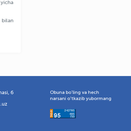
‘yicha
 bilan
asi, 6
Obuna bo'ling va hech
narsani o'tkazib yubormang
.uz