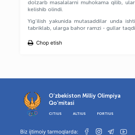
dolzarb masalalarni muhokama qilib, ularn
kelishib olindi.
Yig‘ilish yakunida mutasaddilar unda ish
tabriklab, ularga bahor ramzi - gullar taqdi
Chop etish
O‘zbekiston Milliy Olimpiya
Qo‘mitasi
CITIUS
ALTIUS
FORTIUS
Biz ijtimoiy tarmoqlarda: