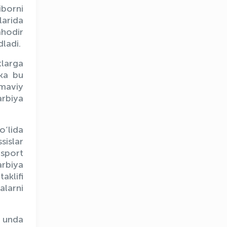
iborni
arida
ahodir
ladi.
tlarga
kka bu
mmaviy
arbiya
‘lida
sislar
 sport
arbiya
aklifi
alarni
OLYMPCHIK AI - yordamchi
, unda
Onlayn · olympic.uz