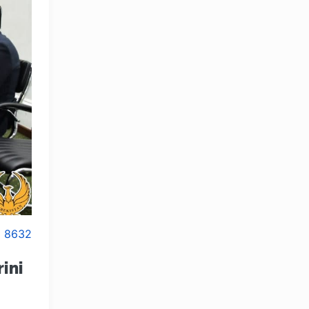
8632
ini