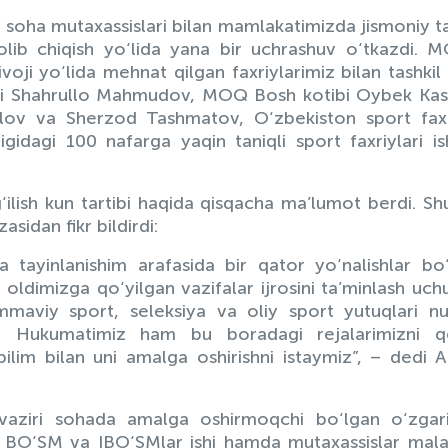
v soha mutaxassislari bilan mamlakatimizda jismoniy t
olib chiqish yo‘lida yana bir uchrashuv o‘tkazdi.
voji yo‘lida mehnat qilgan faxriylarimiz bilan tashkil e
ri Shahrullo Mahmudov, MOQ Bosh kotibi Oybek Kas
milov va Sherzod Tashmatov, O‘zbekiston sport faxr
gidagi 100 nafarga yaqin taniqli sport faxriylari is
ilish kun tartibi haqida qisqacha ma’lumot berdi. S
idan fikr bildirdi:
 tayinlanishim arafasida bir qator yo‘nalishlar bo
 oldimizga qo‘yilgan vazifalar ijrosini ta’minlash uchu
maviy sport, seleksiya va oliy sport yutuqlari nu
r. Hukumatimiz ham bu boradagi rejalarimizni qo
bilim bilan uni amalga oshirishni istaymiz”, – dedi
h vaziri sohada amalga oshirmoqchi bo‘lgan o‘zgari
i, BO‘SM va IBO‘SMlar ishi hamda mutaxassislar mala