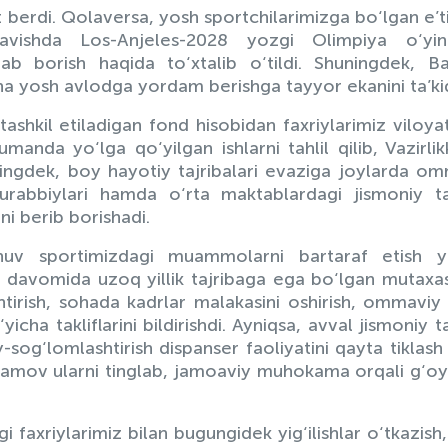
t berdi. Qolaversa, yosh sportchilarimizga bo‘lgan e’t
ravishda Los-Anjeles-2028 yozgi Olimpiya o‘yinl
ab borish haqida to‘xtalib o‘tildi. Shuningdek, B
ha yosh avlodga yordam berishga tayyor ekanini ta’kid
ashkil etiladigan fond hisobidan faxriylarimiz viloya
umanda yo‘lga qo‘yilgan ishlarni tahlil qilib, Vazirli
huningdek, boy hayotiy tajribalari evaziga joylarda o
murabbiylari hamda o‘rta maktablardagi jismoniy t
ni berib borishadi.
uv sportimizdagi muammolarni bartaraf etish yo
t davomida uzoq yillik tajribaga ega bo‘lgan mutaxas
antirish, sohada kadrlar malakasini oshirish, ommaviy
yicha takliflarini bildirishdi. Ayniqsa, avval jismoniy t
sog‘lomlashtirish dispanser faoliyatini qayta tiklash t
Ikramov ularni tinglab, jamoaviy muhokama orqali g‘oy
 faxriylarimiz bilan bugungidek yig‘ilishlar o‘tkazish