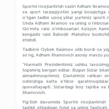
Sportni rivojlantirish vaziri Adham Ikramo
va sport taraqqiyotini yangi bosqichga 
o‘tgan tadbir uzoq yillar yurtimiz sporti ri
Unda Adham Ikramov va uning o‘rinbosa
Qoʻmita raisi oʻrinbosarlari Azizjon Ka
kengashi raisi Bahodir Mahsitov boshchili
etishdi.
Tadbirni Oybek Kasimov olib bordi va yig‘
so‘ng, Adham Ilhamovich asosiy mavzu yuzas
“Hurmatli Prezidentimiz ushbu lavozimga
topshiriq bergan edilar. Bugun Sizlar bilan
almashmoqchimiz. Davlatimiz rahbari om
oshirishga katta e’tibor qaratmoqdala
quvvatlayapti. Sizlardagi boy tajriba va 
Ilhamovich.
Yig‘ilish davomida Sportni rivojlantiris
tashkil etiladigan fond va uning faoliyat