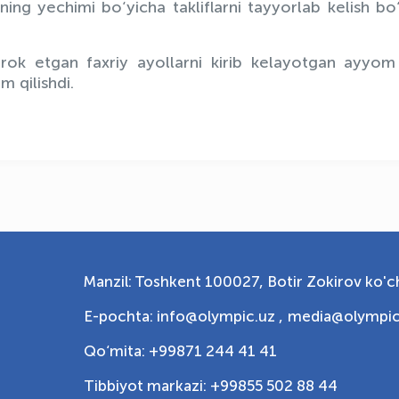
ing yechimi bo‘yicha takliflarni tayyorlab kelish bo
tirok etgan faxriy ayollarni kirib kelayotgan ayyom
m qilishdi.
Manzil: Toshkent 100027, Botir Zokirov ko'ch
E-pochta: info@olympic.uz ,
media@olympic
Qo‘mita: +99871 244 41 41
Tibbiyot markazi: +99855 502 88 44