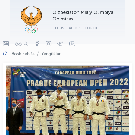
OLYMPCHIK AI - yordamchi
O‘zbekiston Milliy Olimpiya
Onlayn · olympic.uz
Qo‘mitasi
CITIUS
ALTIUS
FORTIUS
Bosh sahifa
Yangiliklar