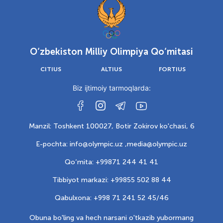
O‘zbekiston Milliy Olimpiya Qo‘mitasi
CITIUS
ALTIUS
FORTIUS
Biz ijtimoiy tarmoqlarda:
Manzil: Toshkent 100027, Botir Zokirov ko'chasi, 6
E-pochta: info@olympic.uz ,
media@olympic.uz
Qo‘mita: +99871 244 41 41
Tibbiyot markazi: +99855 502 88 44
Qabulxona: +998 71 241 52 45/46
Obuna bo'ling va hech narsani o'tkazib yubormang