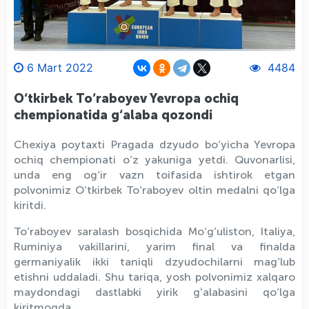
6 Mart 2022
4484
O‘tkirbek To‘raboyev Yevropa ochiq
chempionatida g‘alaba qozondi
Chexiya poytaxti Pragada dzyudo bo‘yicha Yevropa
ochiq chempionati o‘z yakuniga yetdi. Quvonarlisi,
unda eng og‘ir vazn toifasida ishtirok etgan
polvonimiz O‘tkirbek To‘raboyev oltin medalni qo‘lga
kiritdi.
To‘raboyev saralash bosqichida Mo‘g‘uliston, Italiya,
Ruminiya vakillarini, yarim final va finalda
germaniyalik ikki taniqli dzyudochilarni mag‘lub
etishni uddaladi. Shu tariqa, yosh polvonimiz xalqaro
maydondagi dastlabki yirik gʻalabasini qo‘lga
kiritmoqda.